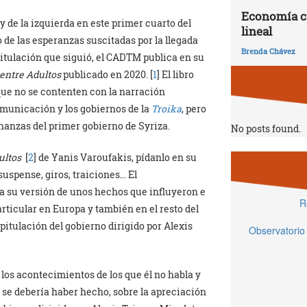
Economía ci
y de la izquierda en este primer cuarto del
lineal
o de las esperanzas suscitadas por la llegada
Brenda Chávez
apitulación que siguió, el CADTM publica en su
entre Adultos
publicado en 2020. [
1
] El libro
 que no se contenten con la narración
municación y los gobiernos de la
Troika
, pero
nanzas del primer gobierno de Syriza.
No posts found.
ultos
[
2
] de Yanis Varoufakis, pídanlo en su
suspense, giros, traiciones… El
 da su versión de unos hechos que influyeron e
R
articular en Europa y también en el resto del
itulación del gobierno dirigido por Alexis
Observatorio
 los acontecimientos de los que él no habla y
e se debería haber hecho, sobre la apreciación