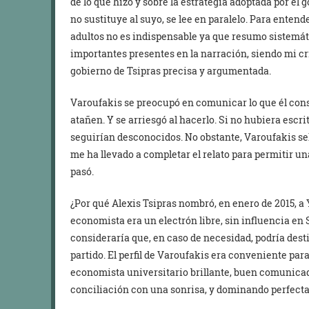
de lo que hizo y sobre la estrategia adoptada por el g
no sustituye al suyo, se lee en paralelo. Para enten
adultos no es indispensable ya que resumo sistemát
importantes presentes en la narración, siendo mi cr
gobierno de Tsipras precisa y argumentada.
Varoufakis se preocupó en comunicar lo que él cons
atañen. Y se arriesgó al hacerlo. Si no hubiera escri
seguirían desconocidos. No obstante, Varoufakis se
me ha llevado a completar el relato para permitir 
pasó.
¿Por qué Alexis Tsipras nombró, en enero de 2015, a
economista era un electrón libre, sin influencia en
consideraría que, en caso de necesidad, podría desti
partido. El perfil de Varoufakis era conveniente para
economista universitario brillante, buen comunicad
conciliación con una sonrisa, y dominando perfecta