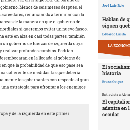
José Luis Rojo
 gobierno. Menos de seis meses después, el
os acreedores, renunciando a terminar con la
Hablan de q
ñanzas de la manera en que el gobierno de
siguen que
mordiales si queremos evitar un nuevo fiasco.
Eduardo Lucita
a esté en alza en casi todas partes, también
ra un gobierno de fuerzas de izquierda cuya
LA ECONOMIA
 y realizar profundos cambios. Podrían
desembocaran en la llegada al gobierno de
 en que la probabilidad de que eso pase sea
El socialism
ma coherente de medidas: las que debería
historia
tualmente los gobernantes con respecto al gran
Bruno Guigue
e una estrategia para afrontar a los enemigos
Entrevista a Alej
El capitali
adentra en 
ropa y de la izquierda en este primer
secular