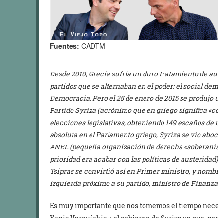
Fuentes:
CADTM
Desde 2010, Grecia sufría un duro tratamiento de au
partidos que se alternaban en el poder: el social 
Democracia. Pero el 25 de enero de 2015 se produjo 
Partido Syriza (acrónimo que en griego significa «co
elecciones legislativas, obteniendo 149 escaños de 
absoluta en el Parlamento griego, Syriza se vio abo
ANEL (pequeña organización de derecha «soberanis
prioridad era acabar con las políticas de austeridad).
Tsipras se convirtió así en Primer ministro, y nomb
izquierda próximo a su partido, ministro de Finanza
Es muy importante que nos tomemos el tiempo necesa
Yanis Varoufakis y el gobierno de Syriza ya que, por