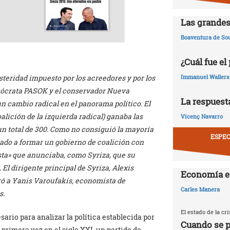
Las grandes
Boaventura de So
¿Cuál fue el
steridad impuesto por los acreedores y por los
Immanuel Wallers
demócrata PASOK y el conservador Nueva
La respuesta
un cambio radical en el panorama político. El
alición de la izquierda radical) ganaba las
Vicenç Navarro
un total de 300. Como no consiguió la mayoría
ESPEC
cado a formar un gobierno de coalición con
ta» que anunciaba, como Syriza, que su
 El dirigente principal de Syriza, Alexis
Economía e
ró a Yanis Varoufakis, economista de
Carles Manera
s.
El estado de la c
rio para analizar la política establecida por
Cuando se p
 primera vez en el siglo XXI, un partido de