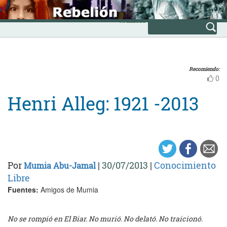
Skip
INICIO
to
Avanzada
content
Recomiendo:
0
Henri Alleg: 1921 -2013
Por
|
30/07/2013
|
Conocimiento
Mumia Abu-Jamal
Libre
Fuentes:
Amigos de Mumia
No se rompió en El Biar. No murió. No delató. No traicionó.