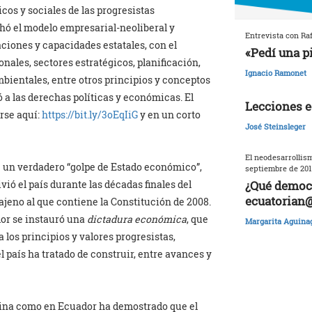
os y sociales de las progresistas
chó el modelo empresarial-neoliberal y
Entrevista con Raf
laciones y capacidades estatales, con el
«Pedí una p
nales, sectores estratégicos, planificación,
Ignacio Ramonet
mbientales, entre otros principios y conceptos
ó a las derechas políticas y económicas. El
Lecciones e
irse aquí:
https://bit.ly/3oEqIiG
y en un corto
José Steinsleger
El neodesarrollism
e un verdadero “golpe de Estado económico”,
septiembre de 201
¿Qué democr
vió el país durante las décadas finales del
ecuatorian
 ajeno al que contiene la Constitución de 2008.
dor se instauró una
dictadura económica
, que
Margarita Aguina
 los principios y valores progresistas,
l país ha tratado de construir, entre avances y
tina como en Ecuador ha demostrado que el