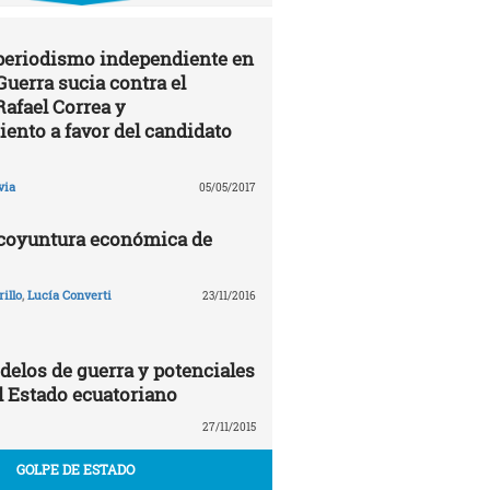
 periodismo independiente en
Guerra sucia contra el
Rafael Correa y
ento a favor del candidato
via
05/05/2017
 coyuntura económica de
illo
,
Lucía Converti
23/11/2016
delos de guerra y potenciales
 Estado ecuatoriano
27/11/2015
GOLPE DE ESTADO