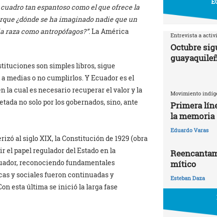
E
 cuadro tan espantoso como el que ofrece la
porque ¿dónde se ha imaginado nadie que un
ia raza como antropófagos?”
. La América
Entrevista a activ
Octubre sigu
guayaquile
stituciones son simples libros, sigue
 a medias o no cumplirlos. Y Ecuador es el
n la cual es necesario recuperar el valor y la
Movimiento indíg
tada no solo por los gobernados, sino, ante
Primera líne
la memoria
Eduardo Varas
izó al siglo XIX, la Constitución de 1929 (obra
r el papel regulador del Estado en la
Reencantami
uador, reconociendo fundamentales
mítico
cas y sociales fueron continuadas y
Esteban Daza
on esta última se inició la larga fase