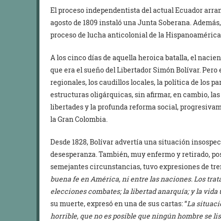
El proceso independentista del actual Ecuador arran
agosto de 1809 instaló una Junta Soberana. Además,
proceso de lucha anticolonial de la Hispanoamérica 
A los cinco días de aquella heroica batalla, el nacie
que era el sueño del Libertador Simón Bolívar. Pero
regionales, los caudillos locales, la política de los p
estructuras oligárquicas, sin afirmar, en cambio, las
libertades y la profunda reforma social, progresiv
la Gran Colombia.
Desde 1828, Bolívar advertía una situación insospe
desesperanza. También, muy enfermo y retirado, posi
semejantes circunstancias, tuvo expresiones de tre
buena fe en América, ni entre las naciones. Los trata
elecciones combates; la libertad anarquía; y la vida
su muerte, expresó en una de sus cartas: “
La situaci
horrible, que no es posible que ningún hombre se li