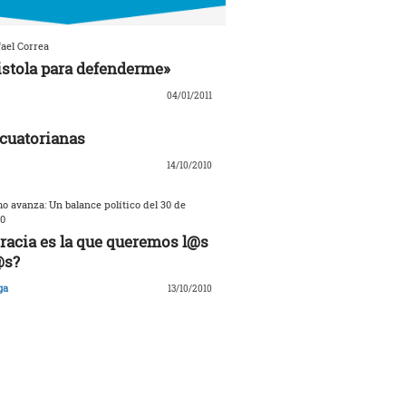
ael Correa
istola para defenderme»
04/01/2011
cuatorianas
14/10/2010
o avanza: Un balance político del 30 de
0
acia es la que queremos l@s
@s?
ga
13/10/2010