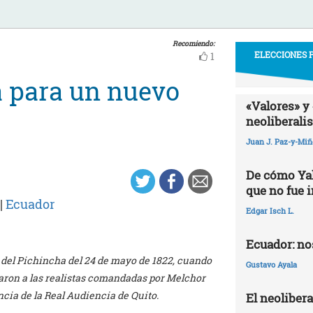
Recomiendo:
ELECCIONES P
1
 para un nuevo
«Valores» y 
neoliberali
Juan J. Paz-y-Mi
De cómo Yak
que no fue 
|
Ecuador
Edgar Isch L.
Ecuador: nos
 del Pichincha del 24 de mayo de 1822, cuando
Gustavo Ayala
taron a las realistas comandadas por Melchor
ncia de la Real Audiencia de Quito.
El neoliber