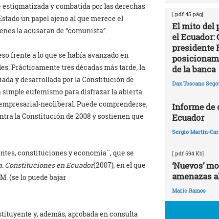
e estigmatizada y combatida por las derechas
[.pdf 45 pág]
Estado un papel ajeno al que merece el
El mito del
ienes la acusaran de “comunista”.
el Ecuador: 
presidente 
so frente a lo que se había avanzado en
posicionami
ales. Prácticamente tres décadas más tarde, la
de la banca
ada y desarrollada por la Constitución de
Dax Toscano Sego
n simple eufemismo para disfrazar la abierta
 empresarial-neoliberal. Puede comprenderse,
Informe de
ontra la Constitución de 2008 y sostienen que
Ecuador
Sergio Martín-Carr
yentes, constituciones y economía¨, que se
[.pdf 594 Kb]
‘Nuevos’ mo
. Constituciones en Ecuador
(2007), en el que
amenazas al
M. (se lo puede bajar
Mario Ramos
stituyente y, además, aprobada en consulta