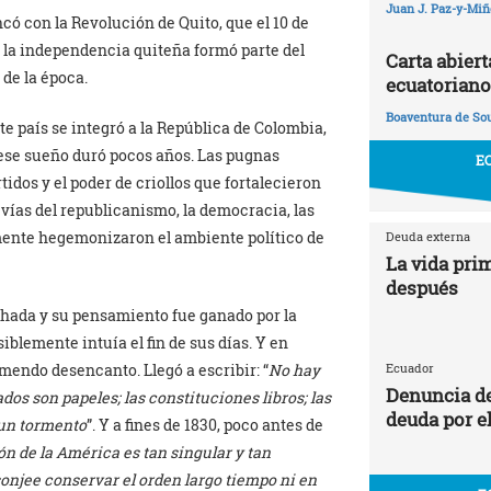
Juan J. Paz-y-Mi
có con la Revolución de Quito, que el 10 de
 la independencia quiteña formó parte del
Carta abier
de la época.
ecuatoriano
Boaventura de So
nte país se integró a la República de Colombia,
 ese sueño duró pocos años. Las pugnas
E
artidos y el poder de criollos que fortalecieron
 vías del republicanismo, la democracia, las
amente hegemonizaron el ambiente político de
Deuda externa
La vida prim
después
chada y su pensamiento fue ganado por la
blemente intuía el fin de sus días. Y en
Ecuador
mendo desencanto. Llegó a escribir: “
No hay
Denuncia de
dos son papeles; las constituciones libros; las
deuda por e
 un tormento
”. Y a fines de 1830, poco antes de
ón de la América es tan singular y tan
sonjee conservar el orden largo tiempo ni en