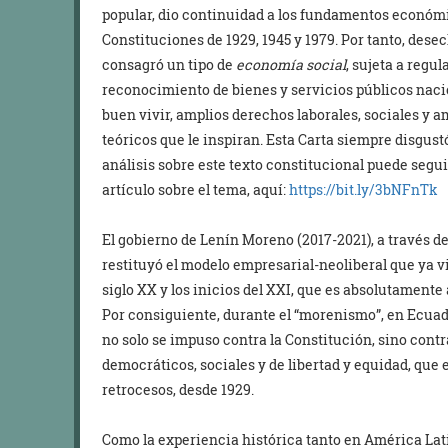
popular, dio continuidad a los fundamentos económic
Constituciones de 1929, 1945 y 1979. Por tanto, dese
consagró un tipo de
economía social
, sujeta a regu
reconocimiento de bienes y servicios públicos nacio
buen vivir, amplios derechos laborales, sociales y a
teóricos que le inspiran. Esta Carta siempre disgust
análisis sobre este texto constitucional puede segu
artículo sobre el tema, aquí:
https://bit.ly/3bNFnTk
El gobierno de Lenín Moreno (2017-2021), a través d
restituyó el modelo empresarial-neoliberal que ya vi
siglo XX y los inicios del XXI, que es absolutamente
Por consiguiente, durante el “morenismo”, en Ecua
no solo se impuso contra la Constitución, sino contra
democráticos, sociales y de libertad y equidad, que e
retrocesos, desde 1929.
Como la experiencia histórica tanto en América La