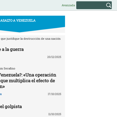
Avanzada
ASALTO A VENEZUELA
que justifique la destrucción de una nación
 a la guerra
20/12/2025
am Serafino
Venezuela?: «Una operación
que multiplica el efecto de
n»
a
17/10/2025
l golpista
11/10/2025