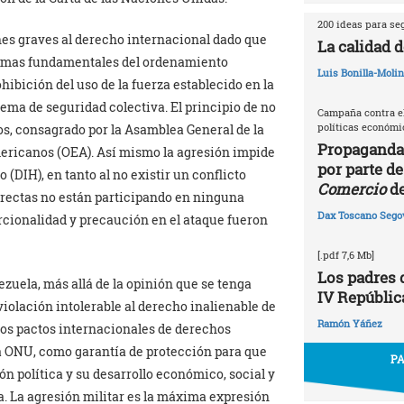
200 ideas para se
ones graves al derecho internacional dado que
La calidad d
ormas fundamentales del ordenamiento
Luis Bonilla-Moli
ohibición del uso de la fuerza establecido en la
ema de seguridad colectiva. El principio de no
Campaña contra el
políticas económic
os, consagrado por la Asamblea General de la
Propaganda
mericanos (OEA). Así mismo la agresión impide
por parte de
(DIH), en tanto al no existir un conflicto
Comercio
de
directas no están participando en ninguna
Dax Toscano Sego
orcionalidad y precaución en el ataque fueron
[.pdf 7,6 Mb]
Los padres d
zuela, más allá de la opinión que se tenga
IV Repúblic
iolación intolerable al derecho inalienable de
Ramón Yáñez
 los pactos internacionales de derechos
 ONU, como garantía de protección para que
PA
n política y su desarrollo económico, social y
a. La agresión militar es la máxima expresión