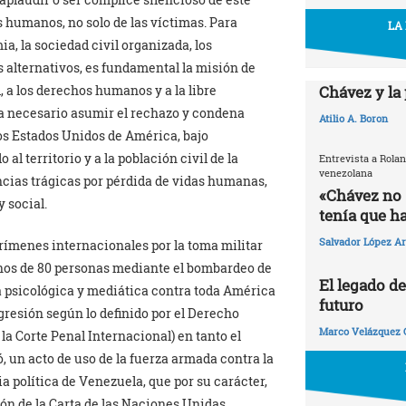
 humanos, no solo de las víctimas. Para
LA
, la sociedad civil organizada, los
s alternativos, es fundamental la misión de
Chávez y la
, a los derechos humanos y a la libre
ta necesario asumir el rechazo y condena
Atilio A. Boron
los Estados Unidos de América, bajo
l territorio y a la población civil de la
Entrevista a Rolan
venezolana
cias trágicas por pérdida de vidas humanas,
«Chávez no s
 social.
tenía que ha
Salvador López Ar
rímenes internacionales por la toma militar
menos de 80 personas mediante el bombardeo de
El legado d
a psicológica y mediática contra toda América
futuro
agresión según lo definido por el Derecho
Marco Velázquez 
a Corte Penal Internacional) en tanto el
ó, un acto de uso de la fuerza armada contra la
ia política de Venezuela, que por su carácter,
ón de la Carta de las Naciones Unidas.