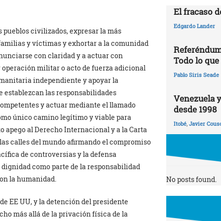
El fracaso d
Edgardo Lander
s pueblos civilizados, expresar la más
familias y víctimas y exhortar a la comunidad
Referéndum 
onunciarse con claridad y a actuar con
Todo lo que
 operación militar o acto de fuerza adicional
Pablo Siris Seade
manitaria independiente y apoyar la
e establezcan las responsabilidades
Venezuela y
competentes y actuar mediante el llamado
desde 1998
como único camino legítimo y viable para
Itobé
,
Javier Cous
to apego al Derecho Internacional y a la Carta
 las calles del mundo afirmando el compromiso
acífica de controversias y la defensa
n dignidad como parte de la responsabilidad
con la humanidad.
No posts found.
 de EE UU, y la detención del presidente
o más allá de la privación física de la