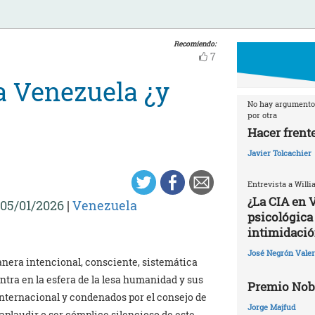
Recomiendo:
7
 Venezuela ¿y
No hay argumento 
por otra
Hacer frente
Javier Tolcachier
Entrevista a Willi
¿La CIA en 
05/01/2026
|
Venezuela
psicológica 
intimidació
José Negrón Valer
manera intencional, consciente, sistemática
tra en la esfera de la lesa humanidad y sus
Premio Nobe
internacional y condenados por el consejo de
Jorge Majfud
 aplaudir o ser cómplice silencioso de este