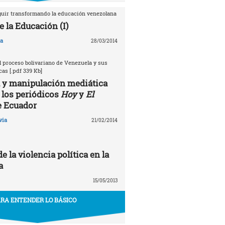
guir transformando la educación venezolana
e la Educación (I)
na
28/03/2014
 proceso bolivariano de Venezuela y sus
as [.pdf 339 Kb]
 y manipulación mediática
 los periódicos
Hoy
y
El
 Ecuador
via
21/02/2014
e la violencia política en la
a
15/05/2013
RA ENTENDER LO BÁSICO