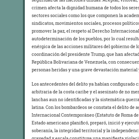
crimen afecta la dignidad humana de todos los seres
sectores sociales como los que componen la academia
sindicatos, movimientos sociales, procesos político
promover la paz, el respeto al Derecho Internacional
autodeterminación de los pueblos, por lo cual resul
enérgica de las acciones militares del gobierno de 
coordinación del presidente Trump, que han afectado a
República Bolivariana de Venezuela, con consecuen
personas heridas y una grave devastación material y
Los antecedentes del delito ya habían configurado c
arbitraria de la costa caribe y el asesinato de no 
lanchas aun no identificadas y la sistemática guerr
latina. Con los bombardeos se constata el delito de 
Internacional Contemporáneo (Estatuto de Roma de l
Estado americano planificó, preparó, inició y ejecut
soberanía, la integridad territorial y la independenc
gravedad y escala constituye una manifiesta violaci