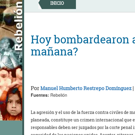
Skip
INICIO
to
content
Hoy bombardearon a
mañana?
Por
|
Manuel Humberto Restrepo Domínguez
Fuentes:
Rebelión
La agresión y el uso de la fuerza contra civiles de 
planeada, constituye un crimen internacional que en
responsables deben ser juzgados por la corte penal 
seguridad de las naciones unidas. Aceptar, vitorear,