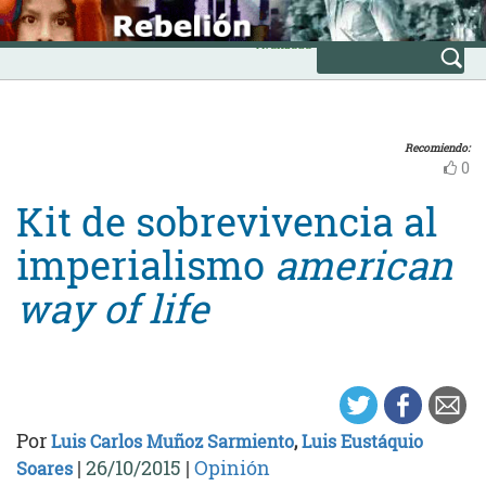
Skip
INICIO
to
Avanzada
content
Recomiendo:
0
Kit de sobrevivencia al
imperialismo
american
way of life
Por
Luis Carlos Muñoz Sarmiento
,
Luis Eustáquio
|
26/10/2015
|
Opinión
Soares