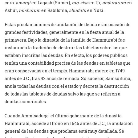
cero:
amargi
en Lagash (Sumer),
nig-sisa
en Ur,
andurarum
en
Ashur,
misharum
en Babilonia,
shudutu
en Nuzi.
Estas proclamaciones de anulación de deuda eran ocasión de
grandes festividades, generalmente en la fiesta anual de la
primavera. Bajo la dinastía de la familia de Hammurabi fue
instaurada la tradición de destruir las tabletas sobre las que
estaban inscritas las deudas. En efecto, los poderes públicos
tenían una contabilidad precisa de las deudas en tabletas que
eran conservadas en el templo. Hammurabi muere en 1749
antes de J.C., tras 42 años de reinado. Su sucesor, Samsuiluna,
anula todas las deudas con el estado y decreta la destrucción
de todas las tabletas de deudas salvo las que se refieren a
deudas comerciales.
Cuando Ammisaduqa, el último gobernante de la dinastía
Hammurabi, accede al trono en 1646 antes de J.C., la anulación
general de las deudas que proclama está muy detallada. Se