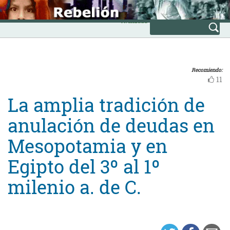
Skip
INICIO
to
Avanzada
content
Recomiendo:
11
La amplia tradición de
anulación de deudas en
Mesopotamia y en
Egipto del 3º al 1º
milenio a. de C.