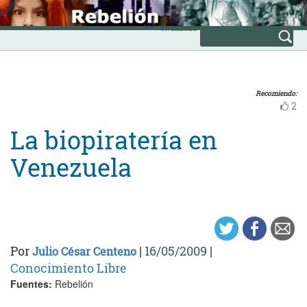
Skip
INICIO
to
Avanzada
content
Recomiendo:
2
La biopiratería en
Venezuela
Por
|
16/05/2009
|
Julio César Centeno
Conocimiento Libre
Fuentes:
Rebelión