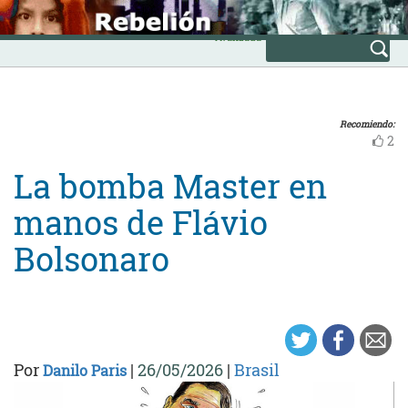
Skip
INICIO
to
Avanzada
content
Recomiendo:
2
La bomba Master en
manos de Flávio
Bolsonaro
Por
|
26/05/2026
|
Brasil
Danilo Paris