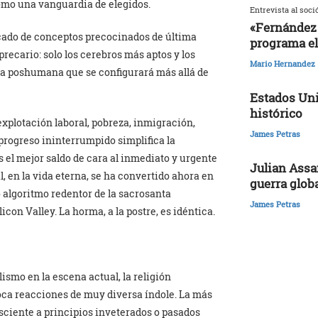
omo una vanguardia de elegidos.
Entrevista al soci
«Fernández 
cado de conceptos precocinados de última
programa el
recario: solo los cerebros más aptos y los
Mario Hernandez
ta poshumana que se configurará más allá de
Estados Uni
histórico
explotación laboral, pobreza, inmigración,
James Petras
 progreso ininterrumpido simplifica la
s el mejor saldo de cara al inmediato y urgente
Julian Assa
l, en la vida eterna, se ha convertido ahora en
guerra glob
o algoritmo redentor de la sacrosanta
James Petras
icon Valley. La horma, a la postre, es idéntica.
lismo en la escena actual, la religión
voca reacciones de muy diversa índole. La más
sciente a principios inveterados o pasados