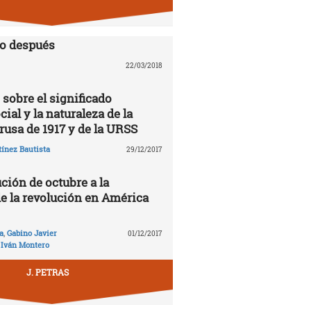
lo después
22/03/2018
 sobre el significado
cial y la naturaleza de la
rusa de 1917 y de la URSS
ínez Bautista
29/12/2017
ción de octubre a la
de la revolución en América
a
,
Gabino Javier
01/12/2017
,
Iván Montero
J. PETRAS