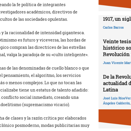
ando la fe política de integrantes
investigadores académicos, directivos de
1917, un sig
ultos de las sociedades opulentas.
Carlos Barros
 y la racionalidad de intensidad gigantesca.
ptimismo es futuro y viceversa, las hordas de
Veinte tesis
histórico so
ico compran las directrices de las estrellas
Revolución 
l, valga la paradoja de su «culto inteligente».
Juan Vicente Mart
onas de las denominadas de cuello blanco o que
l pensamiento, el algoritmo, los servicios
De la Revolu
actualidad 
ás o menos complejos. Lo que no tocan las
Latina
alizabe tiene un estatus de talento añadido:
 conflicto social inmediato, creando una
José Luis RíosVer
Ángeles Calderón
doelitismo (supremacismo vicario).
cha de clases y la razón crítica por elaborados
clónico posmoderno, modas publicitarias muy