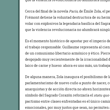
Cerca del final de la novela
París
, de Émile Zola, el 
Frémont detiene la voluntad destructora de su her
volar con explosivos la legendaria basílica del Sagr
que la violencia revolucionaria no alumbrará ningún
Es el momento histórico de apostar por el imperio de 
el trabajo responsable. Guillaume representa al cien
de un comunismo libertario armónico y ético. Pierre,
despojado muy recientemente de la irracionalidad d
laico de carne y hueso: ahora es uno más, un trabaj
De alguna manera, Zola inaugura el posibilismo de
parlamentarismo de nuevo cuño a punto de nacer, c
anarquistas y de acción directa no abren horizontes 
símbolo del Sagrado Corazón reforzaría el
statu quo
pactismo entre clases enfrentadas es el único camin
emocionales, por muy justos que sean, no permiten a