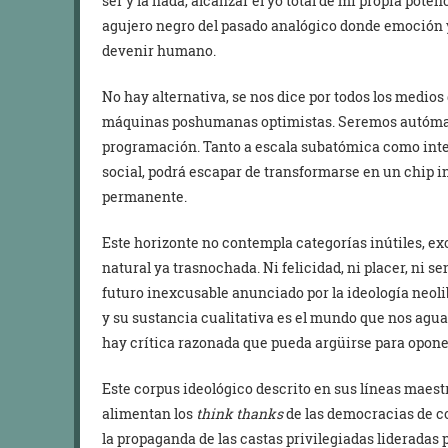
ser y la nada, alcanzar el yo total de mi propia poten
agujero negro del pasado analógico donde emoción 
devenir humano.
No hay alternativa, se nos dice por todos los medio
máquinas poshumanas optimistas. Seremos autómata
programación. Tanto a escala subatómica como inte
social, podrá escapar de transformarse en un chip in
permanente.
Este horizonte no contempla categorías inútiles, e
natural ya trasnochada. Ni felicidad, ni placer, ni 
futuro inexcusable anunciado por la ideología neo
y su sustancia cualitativa es el mundo que nos agua
hay crítica razonada que pueda argüirse para oponer
Este corpus ideológico descrito en sus líneas maest
alimentan los
think thanks
de las democracias de co
la propaganda de las castas privilegiadas lideradas p