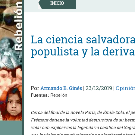
Skip
INICIO
to
content
La ciencia salvador
populista y la deriv
Por
|
23/12/2019
|
Opinió
Armando B. Ginés
Fuentes:
Rebelión
Cerca del final de la novela París, de Émile Zola, el 
Frémont detiene la voluntad destructora de su her
volar con explosivos la legendaria basílica del Sagr
que la violencia revolucionaria no alumbrará ningú