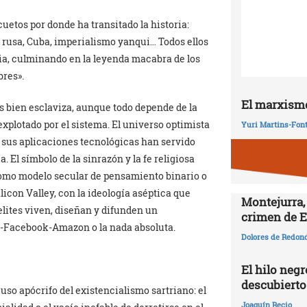
uetos por donde ha transitado la historia:
 rusa, Cuba, imperialismo yanqui… Todos ellos
ria, culminando en la leyenda macabra de los
bres».
El marxismo
ás bien esclaviza, aunque todo depende de la
xplotado por el sistema. El universo optimista
Yuri Martins-Fon
y sus aplicaciones tecnológicas han servido
l símbolo de la sinrazón y la fe religiosa
como modelo secular de pensamiento binario o
licon Valley, con la ideología aséptica que
Montejurra,
lites viven, diseñan y difunden un
crimen de E
le-Facebook-Amazon o la nada absoluta.
Dolores de Redon
El hilo negr
descubierto
uso apócrifo del existencialismo sartriano: el
Joaquín Recio