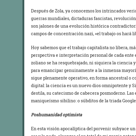
Después de Zola, ya conocemos los intrincados veric
guerras mundiales, dictaduras fascistas, revolución
son jalones de una evolución histórica contradicto
campos de concentración nazi, «el trabajo os hará li
Hoy sabemos que el trabajo capitalista no libera, m
perspectiva e interpretación personal de cada ente e
zoliano se ha resquebrajado, ni siquiera la ciencia 
para emancipar genuinamente a la inmensa mayoría. E
sigue plenamente operativo, en forma ancestral o 
digital: la ciencia es un nuevo dios omnipotente y Si
destila, su catecismo de cabecera posmoderno. Las e
maniqueísmo sibilino: o súbditos de la triada Goog
Poshumanidad optimista
En esta visión apocalíptica del porvenir subyace un 