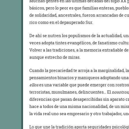
Muchas gentes en las últimas décadas del siglo XX p
básicos, pero lo peor es que familias enteras, pueblo
de solidaridad, ancestrales, fueron arrancadas de cu
rico como en el depauperado Sur.
De ahí se nutren los populismos de la actualidad, u
veces adopta tintes evangélicos, de fanatismo cultur
Volver a las tradiciones, a la memoria entrañable de
aunque estrecho de miras.
Cuando la precariedad te arroja a la marginalidad, la
pensamientos binarios y maniqueos adoptando una di
ellos
es una variable que puede emerger con rostros
terroristas, musulmanes, delincuentes… El
nosotros
diferencias que pasan desapercibidas sin aparato c
hace a todos de una misma nacionalidad, de un mi
la vida real uno sea empresario y otro trabajador, un
Lo que une la tradición aporta seguridades psicológ