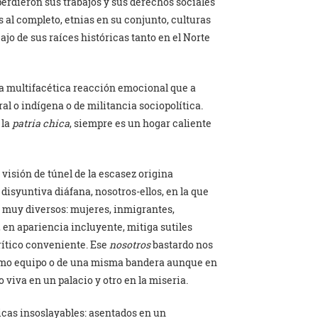
erdieron sus trabajos y sus derechos sociales
s al completo, etnias en su conjunto, culturas
ajo de sus raíces históricas tanto en el Norte
na multifacética reacción emocional que a
al o indígena o de militancia sociopolítica.
 la
patria chica
, siempre es un hogar caliente
 visión de túnel de la escasez origina
syuntiva diáfana, nosotros-ellos, en la que
 muy diversos: mujeres, inmigrantes,
, en apariencia incluyente, mitiga sutiles
rítico conveniente. Ese
nosotros
bastardo nos
smo equipo o de una misma bandera aunque en
o viva en un palacio y otro en la miseria.
icas insoslayables: asentados en un