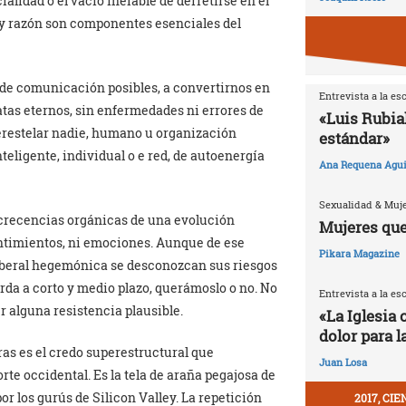
cialidad o el vacío inefable de derretirse en el
y razón son componentes esenciales del
s de comunicación posibles, a convertirnos en
Entrevista a la es
s eternos, sin enfermedades ni errores de
«Luis Rubia
restelar nadie, humano u organización
estándar»
teligente, individual o e red, de autoenergía
Ana Requena Agui
Sexualidad & Muj
xcrecencias orgánicas de una evolución
Mujeres que
sentimientos, ni emociones. Aunque de ese
Pikara Magazine
liberal hegemónica se desconozcan sus riesgos
rda a corto y medio plazo, querámoslo o no. No
Entrevista a la es
 alguna resistencia plausible.
«La Iglesia 
dolor para l
ras es el credo superestructural que
Juan Losa
rte occidental. Es la tela de araña pegajosa de
or los gurús de Silicon Valley. La repetición
2017, CI