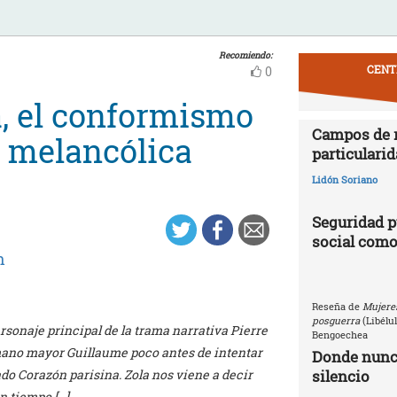
Recomiendo:
CENT
0
a, el conformismo
Campos de r
a melancólica
particularid
Lidón Soriano
Seguridad p
social como
n
Reseña de
Mujeres
posguerra
(Libélu
personaje principal de la trama narrativa Pierre
Bengoechea
mano mayor Guillaume poco antes de intentar
Donde nunca
silencio
ado Corazón parisina. Zola nos viene a decir
n tiempo […]