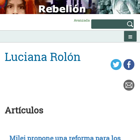
Skip
to
content
Avanzada
Luciana Rolón
Artículos
Milei propone una reforma para los