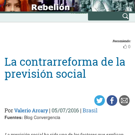
Skip
INICIO
to
Avanzada
content
Recomiendo:
0
La contrarreforma de la
previsión social
Por
|
05/07/2016
|
Brasil
Valerio Arcary
Fuentes:
Blog Convergencia
La previsión social ha sido uno de los factores que explican