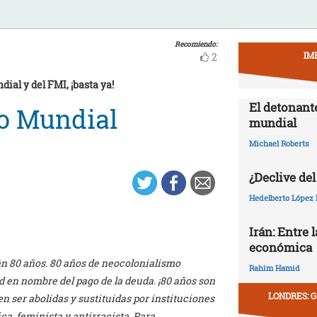
Recomiendo:
IM
2
ial y del FMI, ¡basta ya!
El detonant
co Mundial
mundial
Michael Roberts
¿Declive del
Hedelberto López 
Irán: Entre 
económica
án 80 años. 80 años de neocolonialismo
Rahim Hamid
d en nombre del pago de la deuda. ¡80 años son
LONDRES: G
n ser abolidas y sustituidas por instituciones
a, feminista y antirracista. Para