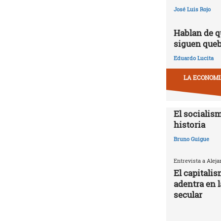
José Luis Rojo
Hablan de q
siguen que
Eduardo Lucita
LA ECONOMIA
El socialism
historia
Bruno Guigue
Entrevista a Alej
El capitali
adentra en 
secular