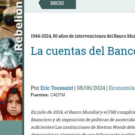
Skip
INICIO
to
content
1944-2024, 80 años de intervenciones del Banco Mund
La cuentas del Ban
Por
|
08/06/2024
|
Economía
Eric Toussaint
Fuentes:
CADTM
En julio de 2024, el Banco Mundial y el FMI cumplir
financiero y de imposición de políticas de austerida
suficientes! Las instituciones de Bretton Woods debe
democráticas al servicio de una bifurcación ecológic