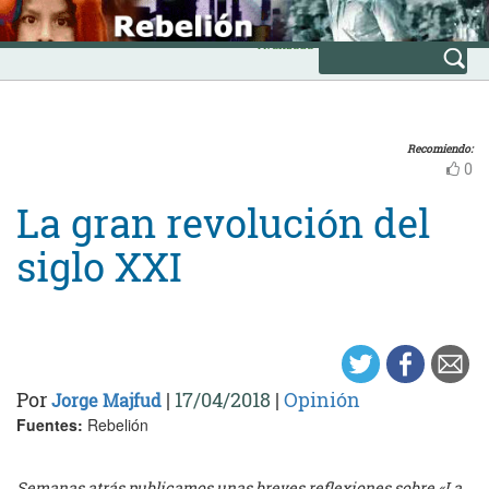
Skip
INICIO
to
Avanzada
content
Recomiendo:
0
La gran revolución del
siglo XXI
Por
|
17/04/2018
|
Opinión
Jorge Majfud
Fuentes:
Rebelión
Semanas atrás publicamos unas breves reflexiones sobre «La