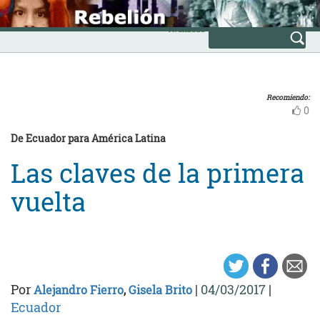
Skip
INICIO
to
Avanzada
content
Recomiendo:
0
De Ecuador para América Latina
Las claves de la primera
vuelta
Por
|
04/03/2017
|
Alejandro Fierro
,
Gisela Brito
Ecuador