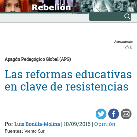
Skip
INICIO
to
Avanzada
content
Recomiendo:
0
Apagón Pedagógico Global (APG)
Las reformas educativas
en clave de resistencias
Por
|
10/09/2016
|
Opinión
Luis Bonilla-Molina
Fuentes:
Viento Sur