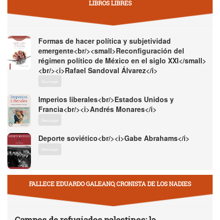
LIBROS LIBRES
Formas de hacer política y subjetividad
emergente<br/><small>Reconfiguración del
régimen político de México en el siglo XXI</small>
<br/><i>Rafael Sandoval Álvarez</i>
Descargar
Imperios liberales<br/>Estados Unidos y
Francia<br/><i>Andrés Monares</i>
Descargar
Deporte soviético<br/><i>Gabe Abrahams</i>
Descargar
FALLECE EDUARDO GALEANO, CRONISTA DE LOS NADIES
Campos de refugiados palestinos: la