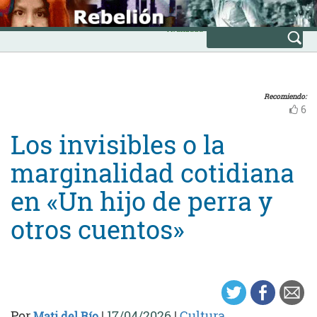
Skip
INICIO
to
Avanzada
content
Recomiendo:
6
Los invisibles o la
marginalidad cotidiana
en «Un hijo de perra y
otros cuentos»
Por
|
17/04/2026
|
Cultura
Mati del Río