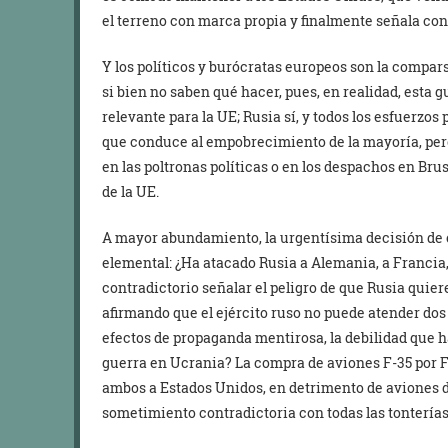
el terreno con marca propia y finalmente señala con
Y los políticos y burócratas europeos son la compars
si bien no saben qué hacer, pues, en realidad, esta 
relevante para la UE; Rusia sí, y todos los esfuerzo
que conduce al empobrecimiento de la mayoría, pero
en las poltronas políticas o en los despachos en Brus
de la UE.
A mayor abundamiento, la urgentísima decisión de
elemental: ¿Ha atacado Rusia a Alemania, a Francia, 
contradictorio señalar el peligro de que Rusia quie
afirmando que el ejército ruso no puede atender dos f
efectos de propaganda mentirosa, la debilidad que ha
guerra en Ucrania? La compra de aviones F-35 por F
ambos a Estados Unidos, en detrimento de aviones 
sometimiento contradictoria con todas las tontería