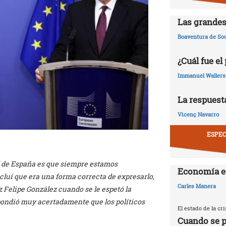
Las grandes
Boaventura de So
¿Cuál fue el
Immanuel Wallers
La respuesta
Vicenç Navarro
ESPEC
l de España es que siempre estamos
Economía e
cluí que era una forma correcta de expresarlo,
Carles Manera
z Felipe González cuando se le espetó la
spondió muy acertadamente que los políticos
El estado de la c
Cuando se p