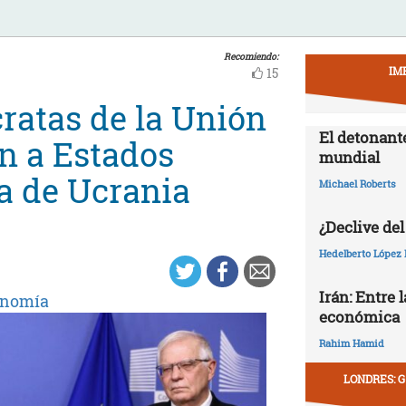
Recomiendo:
IM
15
cratas de la Unión
El detonant
n a Estados
mundial
a de Ucrania
Michael Roberts
¿Declive del
Hedelberto López 
Irán: Entre 
onomía
económica
Rahim Hamid
LONDRES: G