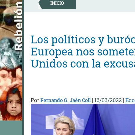
Skip
INICIO
to
content
Los políticos y buró
Europea nos somete
Unidos con la excus
Por
|
16/03/2022
|
Ec
Fernando G. Jaén Coll