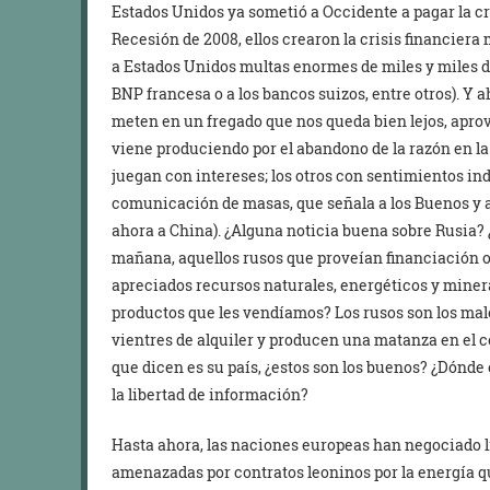
Estados Unidos ya sometió a Occidente a pagar la cri
Recesión de 2008, ellos crearon la crisis financiera
a Estados Unidos multas enormes de miles y miles de
BNP francesa o a los bancos suizos, entre otros). Y a
meten en un fregado que nos queda bien lejos, apro
viene produciendo por el abandono de la razón en la
juegan con intereses; los otros con sentimientos in
comunicación de masas, que señala a los Buenos y a
ahora a China). ¿Alguna noticia buena sobre Rusia? ¿
mañana, aquellos rusos que proveían financiación o
apreciados recursos naturales, energéticos y miner
productos que les vendíamos? Los rusos son los ma
vientres de alquiler y producen una matanza en el ce
que dicen es su país, ¿estos son los buenos? ¿Dónde
la libertad de información?
Hasta ahora, las naciones europeas han negociado l
amenazadas por contratos leoninos por la energía qu