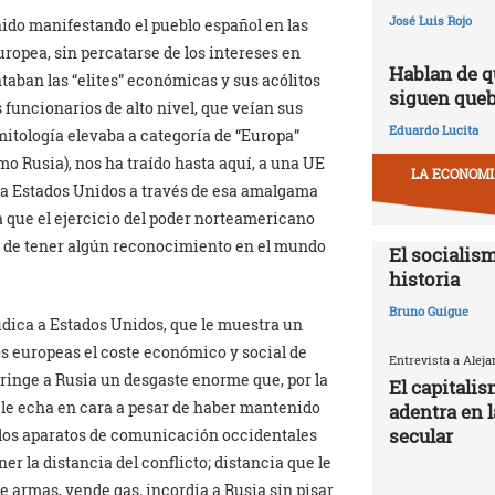
José Luis Rojo
nido manifestando el pueblo español en las
opea, sin percatarse de los intereses en
Hablan de q
taban las “elites” económicas y sus acólitos
siguen que
funcionarios de alto nivel, que veían sus
Eduardo Lucita
 mitología elevaba a categoría de “Europa”
o Rusia), nos ha traído hasta aquí, a una UE
LA ECONOMIA
o a Estados Unidos a través de esa amalgama
sa que el ejercicio del poder norteamericano
io de tener algún reconocimiento en el mundo
El socialism
historia
Bruno Guigue
udica a Estados Unidos, que le muestra un
s europeas el coste económico y social de
Entrevista a Alej
nfringe a Rusia un desgaste enorme que, por la
El capitali
e le echa en cara a pesar de haber mantenido
adentra en 
secular
 los aparatos de comunicación occidentales
r la distancia del conflicto; distancia que le
 armas, vende gas, incordia a Rusia sin pisar