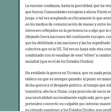
La enorme confianza, hasta la puerilidad, que ha ve
que fueron Comunidades europeas y ahora Unión eur
juego, o tal vez aceptando acríticamente lo que aven
en los medios de comunicación de masas y entre los 
intereses reflejados en la pertenencia a algo que la
(dejando fuera naciones del continente europeo, com
que ha debilitado a las naciones y las ha supeditad
colectiva que es la UE. Tal vez no haya sido otra co
combinado con el vasallaje de esas “elites” a camb
mundial (que es el de los Estados Unidos).
Ha estallado la guerra en Ucrania, que en nada perj
tablero en que es siempre ganador al poner en mano
dicha guerra y el desgaste político, al tiempo que i
transitiva, afecta a China, cuya posición de socio s
una neutralidad racionalmente explicada, pero que
pretenden convertir en culpable por intentar mantene
es cómodo mantener a los Estados Unidos, que vende