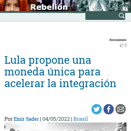
Skip
INICIO
to
Avanzada
content
Recomiendo:
5
Lula propone una
moneda única para
acelerar la integración
Por
|
04/05/2022
|
Brasil
Emir Sader