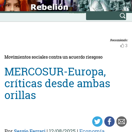
Skip
INICIO
to
Avanzada
content
Recomiendo:
3
Movimientos sociales contra un acuerdo riesgoso
MERCOSUR-Europa,
críticas desde ambas
orillas
Por
|
12/08/2025
|
Economía
Sergio Ferrari