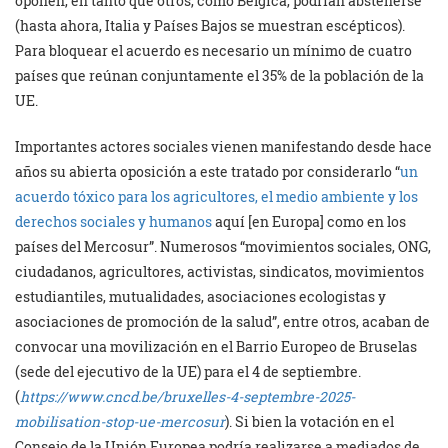
oponen, en tanto que otros, como Bélgica, podrían abstenerse
(hasta ahora, Italia y Países Bajos se muestran escépticos).
Para bloquear el acuerdo es necesario un mínimo de cuatro
países que reúnan conjuntamente el 35% de la población de la
UE.
Importantes actores sociales vienen manifestando desde hace
años su abierta oposición a este tratado por considerarlo “
un
acuerdo tóxico para los agricultores, el medio ambiente y los
derechos sociales y humanos
aquí [en Europa] como en los
países del Mercosur”. Numerosos “movimientos sociales, ONG,
ciudadanos, agricultores, activistas, sindicatos, movimientos
estudiantiles, mutualidades, asociaciones ecologistas y
asociaciones de promoción de la salud”, entre otros, acaban de
convocar una movilización en el Barrio Europeo de Bruselas
(sede del ejecutivo de la UE) para el 4 de septiembre.
(
https://www.cncd.be/bruxelles-4-septembre-2025-
mobilisation-stop-ue-mercosur
). Si bien la votación en el
Consejo de la Unión Europea podría realizarse a mediados de