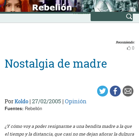
Skip
INICIO
to
Avanzada
content
Recomiendo:
0
Nostalgia de madre
Por
|
27/02/2005
|
Opinión
Koldo
Fuentes:
Rebelión
¿Y cómo voy a poder resignarme a una bendita madre a la que
el tiempo y la distancia, que casi no me dejan añorar la dulzura