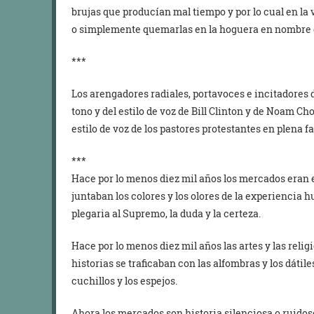
brujas que producían mal tiempo y por lo cual en la 
o simplemente quemarlas en la hoguera en nombre de
***
Los arengadores radiales, portavoces e incitadores 
tono y del estilo de voz de Bill Clinton y de Noam Cho
estilo de voz de los pastores protestantes en plena f
***
Hace por lo menos diez mil años los mercados eran el 
juntaban los colores y los olores de la experiencia hu
plegaria al Supremo, la duda y la certeza.
Hace por lo menos diez mil años las artes y las religi
historias se traficaban con las alfombras y los dátiles, 
cuchillos y los espejos.
Ahora los mercados son historia silenciosa o ruidoso