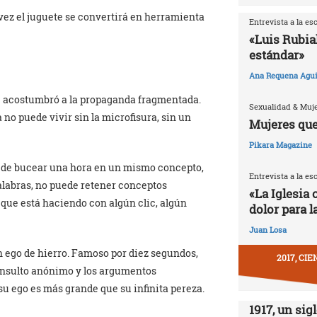
vez el juguete se convertirá en herramienta
Entrevista a la es
«Luis Rubia
estándar»
Ana Requena Agui
se acostumbró a la propaganda fragmentada.
Sexualidad & Muj
 no puede vivir sin la microfisura, sin un
Mujeres que
Pikara Magazine
ede bucear una hora en un mismo concepto,
Entrevista a la es
alabras, no puede retener conceptos
«La Iglesia 
 que está haciendo con algún clic, algún
dolor para l
Juan Losa
ego de hierro. Famoso por diez segundos,
2017, CI
l insulto anónimo y los argumentos
su ego es más grande que su infinita pereza.
1917, un sig