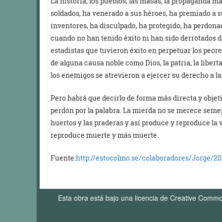
La historia, los pueblos, las masas, la propaganda ma
soldados, ha venerado a sus héroes, ha premiado a 
inventores, ha disculpado, ha protegido, ha perdon
cuando no han tenido éxito ni han sido derrotados d
estadistas que tuvieron éxito en perpetuar los pe
de alguna causa noble como Dios, la patria, la libert
los enemigos se atrevieron a ejercer su derecho a la
Pero habrá que decirlo de forma más directa y objet
perdón por la palabra. La mierda no se merece sem
huertos y las praderas y así produce y reproduce la 
reproduce muerte y más muerte.
Fuente:
http://estocolmo.se/colaboradores/Jorge/20
Esta obra está bajo una licencia de Creative Comm