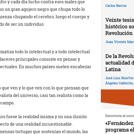
fro y cada día lucho contra esos males que
Carlos Barros
mo un gran agujero negro que chupa todo lo
mienza chupando el cerebro, luego el cuerpo y
Veinte tesis
do de ser un individuo.
histórico so
Revolución 
Juan Vicente Mart
tiza todo lo intelectual y a todo intelectual
De la Revolu
laceres principales consiste en pensar y
actualidad 
telectuales. En muchos países suelen encabezar
Latina
José Luis RíosVer
Ángeles Calderón
o que ven y lo que ven con lo que piensan que
alista del universo, casi tan realista como la
l campo.
Entrevista al soci
ios fuese la realidad misma y no una ilusión
«Fernández 
ecto de una realidad incuestionable.
programa el
inmensas tortugas que sostenían el mundo, las