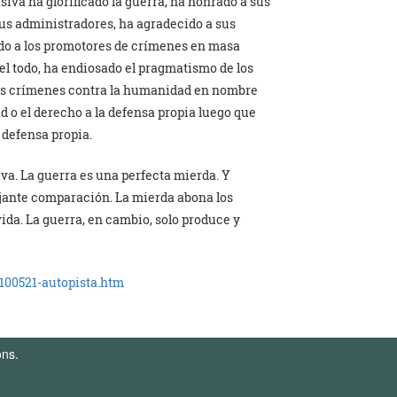
siva ha glorificado la guerra, ha honrado a sus
sus administradores, ha agradecido a sus
ado a los promotores de crímenes en masa
el todo, ha endiosado el pragmatismo de los
ores crímenes contra la humanidad en nombre
ad o el derecho a la defensa propia luego que
 defensa propia.
iva. La guerra es una perfecta mierda. Y
ejante comparación. La mierda abona los
vida. La guerra, en cambio, solo produce y
100521-autopista.htm
ons.
Términos de Uso