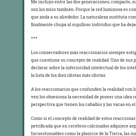
Me incluyo entre las dos generaciones; comparto, su
son los míos también. Porque la red luminosa es co
que anda a su alrededor. La naturaleza sustituta co
finalmente chupa al orgulloso individuo que ha deja
***
Los conservadores más reaccionarios siempre estigma
que cuestione su concepto de realidad. Uno de sus p
declarar sobre la inferioridad intelectual de los in
la lista de los diez idiotas más idiotas.
A los reaccionarios que confunden la realidad con l
ven los obsesiona la necesidad de poseer una idea re
perspectiva que tienen los caballos y las vacas en e
Como si el concepto de realidad de estos reaccionar
petrificada que en cerebros calcinados adquiere asp
Incuestionables como la planicie de la Tierra, las 