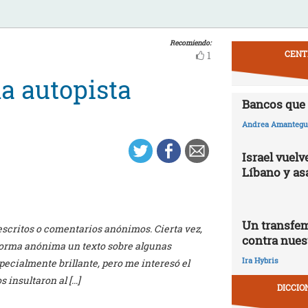
Recomiendo:
CENT
1
la autopista
Bancos que 
Andrea Amantegui
Israel vuelv
Líbano y as
Un transfem
scritos o comentarios anónimos. Cierta vez,
contra nues
e forma anónima un texto sobre algunas
Ira Hybris
specialmente brillante, pero me interesó el
 insultaron al […]
DICCIO