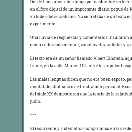
Desde hace unos años tengo por costumbre no leer e
en el foro digital de un importante diario, pegué d
virtudes del socialismo. No se trataba de un texto e
experimento.
Una lluvia de respuestas y comentarios insultaron a
como «retardado mental», «analfaveto», «idiota» y «p
El texto era de un señor llamado Albert Einstein, aq
frente, en la calle Mercer 112, entre los tupidos bos
Las malas lenguas dicen que no era buen esposo, pe
mental, de idiotismo o de frustración personal. Exc
del siglo XX demostraron que la teoría de la relativi
judío.
***
El recurrente y sistemático compromiso en las red