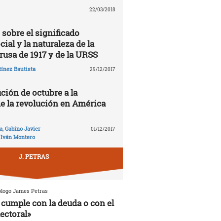
22/03/2018
 sobre el significado
cial y la naturaleza de la
rusa de 1917 y de la URSS
ínez Bautista
29/12/2017
ción de octubre a la
de la revolución en América
a
,
Gabino Javier
01/12/2017
,
Iván Montero
J. PETRAS
ólogo James Petras
cumple con la deuda o con el
ectoral»