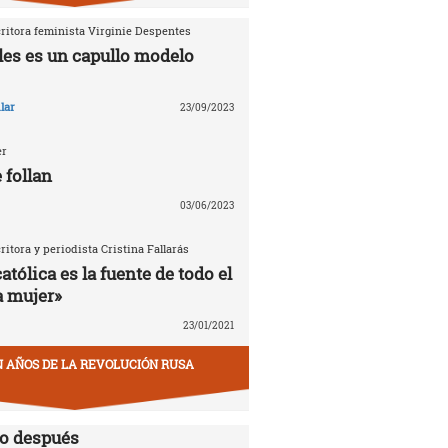
critora feminista Virginie Despentes
les es un capullo modelo
lar
23/09/2023
er
 follan
03/06/2023
critora y periodista Cristina Fallarás
católica es la fuente de todo el
a mujer»
23/01/2021
EN AÑOS DE LA REVOLUCIÓN RUSA
lo después