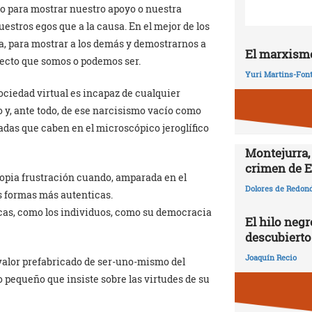
so para mostrar nuestro apoyo o nuestra
stros egos que a la causa. En el mejor de los
a, para mostrar a los demás y demostrarnos a
El marxismo
recto que somos o podemos ser.
Yuri Martins-Fon
ociedad virtual es incapaz de cualquier
y, ante todo, de ese narcisismo vacío como
das que caben en el microscópico jeroglífico
Montejurra,
crimen de E
propia frustración cuando, amparada en el
Dolores de Redon
s formas más autenticas.
icas, como los individuos, como su democracia
El hilo negr
descubierto
Joaquín Recio
l valor prefabricado de ser-uno-mismo del
o pequeño que insiste sobre las virtudes de su