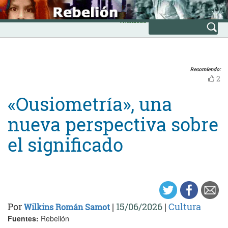
Skip
INICIO
to
Avanzada
content
Recomiendo:
2
«Ousiometría», una
nueva perspectiva sobre
el significado
Por
|
15/06/2026
|
Cultura
Wilkins Román Samot
Fuentes:
Rebelión