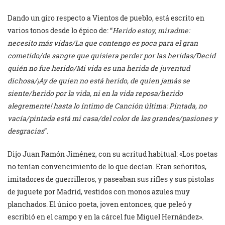
Dando un giro respecto a Vientos de pueblo, está escrito en
varios tonos desde lo épico de: “
Herido estoy, miradme:
necesito más vidas/La que contengo es poca para el gran
cometido/de sangre que quisiera perder por las heridas/Decid
quién no fue herido/Mi vida es una herida de juventud
dichosa/¡Ay de quien no está herido, de quien jamás se
siente/herido por la vida, ni en la vida reposa/herido
alegremente! hasta lo íntimo de Canción última: Pintada, no
vacía/pintada está mi casa/del color de las grandes/pasiones y
desgracias
”.
Dijo Juan Ramón Jiménez, con su acritud habitual: «Los poetas
no tenían convencimiento de lo que decían. Eran señoritos,
imitadores de guerrilleros, y paseaban sus rifles y sus pistolas
de juguete por Madrid, vestidos con monos azules muy
planchados. El único poeta, joven entonces, que peleó y
escribió en el campo y en la cárcel fue Miguel Hernández».