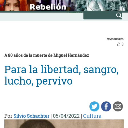
Skip
INICIO
to
Avanzada
content
Recomiendo:
8
A 80 años de la muerte de Miguel Hernández
Para la libertad, sangro,
lucho, pervivo
Por
|
05/04/2022
|
Cultura
Silvio Schachter