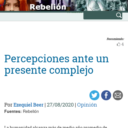
Skip
INICIO
to
Avanzada
content
Recomiendo:
4
Percepciones ante un
presente complejo
Por
|
27/08/2020
|
Opinión
Ezequiel Beer
Fuentes:
Rebelión
La humanidad alcanza más de medio año promedio de