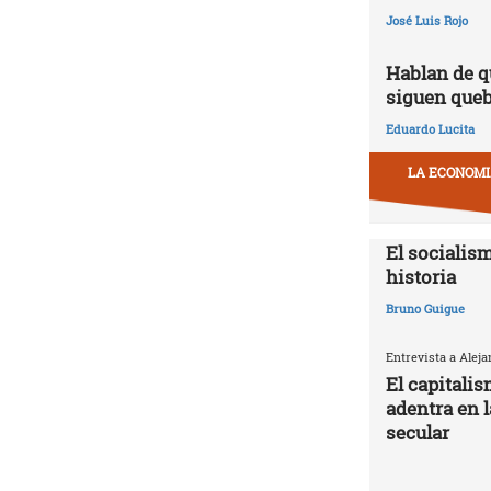
José Luis Rojo
Hablan de q
siguen que
Eduardo Lucita
LA ECONOMIA
El socialism
historia
Bruno Guigue
Entrevista a Alej
El capitali
adentra en 
secular