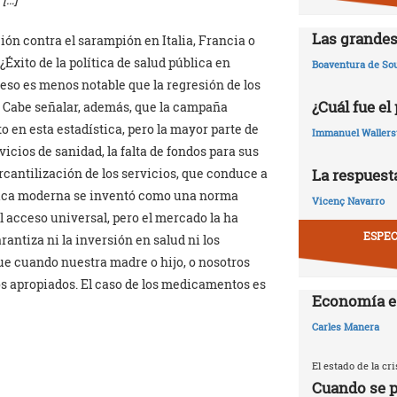
Las grandes
ón contra el sarampión en Italia, Francia o
Éxito de la política de salud pública en
Boaventura de So
reso es menos notable que la regresión de los
¿Cuál fue el
. Cabe señalar, además, que la campaña
 en esta estadística, pero la mayor parte de
Immanuel Wallers
icios de sanidad, la falta de fondos para sus
La respuesta
ercantilización de los servicios, que conduce a
dica moderna se inventó como una norma
Vicenç Navarro
acceso universal, pero el mercado la ha
ESPEC
antiza ni la inversión en salud ni los
ue cuando nuestra madre o hijo, o nosotros
los apropiados. El caso de los medicamentos es
Economía e
Carles Manera
El estado de la c
Cuando se p