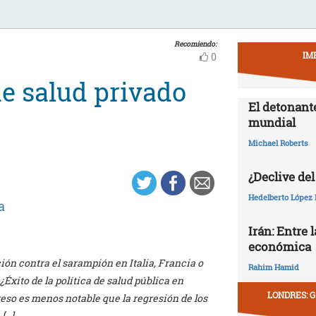
Recomiendo:
IM
0
e salud privado
El detonant
mundial
Michael Roberts
¿Declive del
Hedelberto López 
a
Irán: Entre 
económica
ón contra el sarampión en Italia, Francia o
Rahim Hamid
Éxito de la política de salud pública en
LONDRES: G
reso es menos notable que la regresión de los
[…]