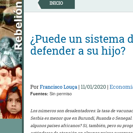
Skip
INICIO
to
content
¿Puede un sistema d
defender a su hijo?
Por
|
11/01/2020
|
Economí
Francisco Louça
Fuentes:
Sin permiso
Los números son desalentadores: la tasa de vacunaci
Serbia es menor que en Burundi, Ruanda o Senegal. ¿
algunos países africanos? Sí, también, pero su prog
estándares de atención en algunos países europeos. 