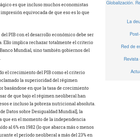
Globalización. 
trágico es que incluso muchos economistas
a impresión equivocada de que eso es lo que
La deu
Post-
o del PIB con el desarrollo económico debe ser
a. Ello implica rechazar totalmente el criterio
Red de e
l Banco Mundial, sino también gobiernos del
.
Revista
Actu
do el crecimiento del PIB como el criterio
roclamado la superioridad del régimen
or basándose en que la tasa de crecimiento
esar de que bajo el régimen neoliberal han
os e incluso la pobreza nutricional absoluta.
 de Datos sobre Desigualdad Mundial], la
dia que en el momento de la independencia
caído al 6% en 1982 (lo que abarca más o menos
rante el período neoliberal a más del 23% en