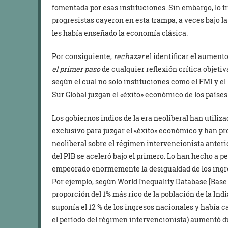
fomentada por esas instituciones. Sin embargo, lo 
progresistas cayeron en esta trampa, a veces bajo l
les había enseñado la economía clásica.
Por consiguiente,
rechaz
ar
el identificar el aument
el primer paso
de cualquier reflexión crítica objetiv
según el cual no solo instituciones como el FMI y e
Sur Global juzgan el «éxito» económico de los países
Los gobiernos indios de la era neoliberal han utiliza
exclusivo para juzgar el «éxito» económico y han p
neoliberal sobre el régimen intervencionista anteri
del PIB se aceleró bajo el primero. Lo han hecho a p
empeorado enormemente la desigualdad de los ingres
Por ejemplo, según World Inequality Database [Base
proporción del 1% más rico de la población de la In
suponía el 12 % de los ingresos nacionales y había 
el período del régimen intervencionista) aumentó du