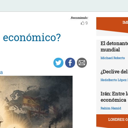
Recomiendo:
IM
9
lo económico?
El detonant
mundial
Michael Roberts
¿Declive del
a
Hedelberto López 
Irán: Entre 
económica
Rahim Hamid
LONDRES: G