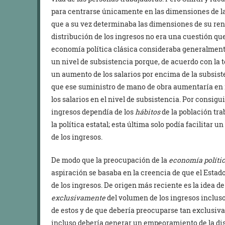
para centrarse únicamente en las dimensiones de la 
que a su vez determinaba las dimensiones de su rent
distribución de los ingresos no era una cuestión qu
economía política clásica consideraba generalmente
un nivel de subsistencia porque, de acuerdo con la 
un aumento de los salarios por encima de la subsis
que ese suministro de mano de obra aumentaría en r
los salarios en el nivel de subsistencia. Por consigu
ingresos dependía de los
hábitos
de la población tra
la política estatal; esta última solo podía facilitar u
de los ingresos.
De modo que la preocupación de la
economía polític
aspiración se basaba en la creencia de que el Estad
de los ingresos. De origen más reciente es la idea d
exclusivamente
del volumen de los ingresos inclus
de estos y de que debería preocuparse tan exclusiv
incluso debería generar un empeoramiento de la dis