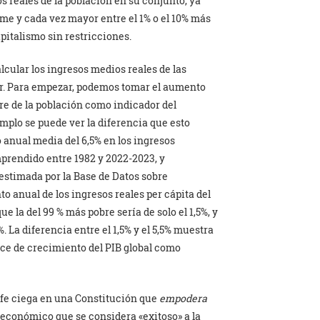
reales de la población en su conjunto, ya
me y cada vez mayor entre el 1% o el 10% más
apitalismo sin restricciones.
lcular los ingresos medios reales de las
r. Para empezar, podemos tomar el aumento
re de la población como indicador del
mplo se puede ver la diferencia que esto
anual media del 6,5% en los ingresos
mprendido entre 1982 y 2022-2023, y
 estimada por la Base de Datos sobre
o anual de los ingresos reales per cápita del
ue la del 99 % más pobre sería de solo el 1,5%, y
. La diferencia entre el 1,5% y el 5,5% muestra
ice de crecimiento del PIB global como
 fe ciega en una Constitución que
empodera
 económico que se considera «exitoso» a la