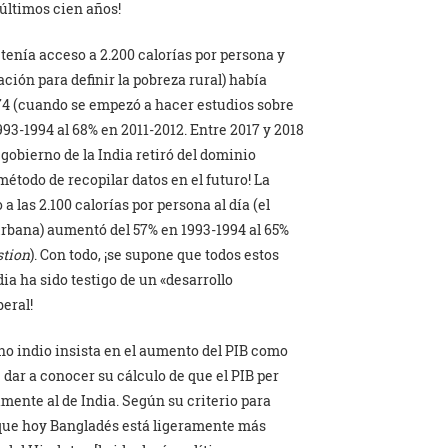
 últimos cien años!
tenía acceso a 2.200 calorías por persona y
ción para definir la pobreza rural) había
4 (cuando se empezó a hacer estudios sobre
1993-1994 al 68% en 2011-2012. Entre 2017 y 2018
 gobierno de la India retiró del dominio
método de recopilar datos en el futuro! La
 las 2.100 calorías por persona al día (el
urbana) aumentó del 57% en 1993-1994 al 65%
stion
). Con todo, ¡se supone que todos estos
ia ha sido testigo de un «desarrollo
eral!
no indio insista en el aumento del PIB como
dar a conocer su cálculo de que el PIB per
mente al de India. Según su criterio para
r que hoy Bangladés está ligeramente más