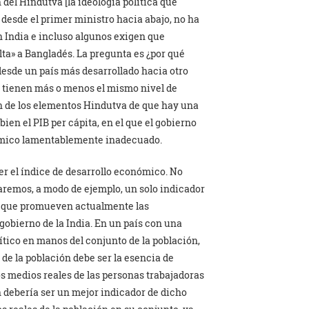
 del Hindutva [la ideología política que
, desde el primer ministro hacia abajo, no ha
n India e incluso algunos exigen que
ta» a Bangladés. La pregunta es ¿por qué
 desde un país más desarrollado hacia otro
e tienen más o menos el mismo nivel de
ión de los elementos Hindutva de que hay una
bien el PIB per cápita, en el que el gobierno
nómico lamentablemente inadecuado.
ser el índice de desarrollo económico. No
remos, a modo de ejemplo, un solo indicador
que promueven actualmente las
gobierno de la India. En un país con una
ítico en manos del conjunto de la población,
e la población debe ser la esencia de
s medios reales de las personas trabajadoras
 debería ser un mejor indicador de dicho