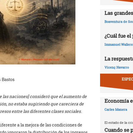
Las grandes
Boaventura de So
¿Cuál fue el
Immanuel Wallers
La respuesta
Vicenç Navarro
s Bastos
ESPEC
e las naciones] consideró que el aumento de
Economía e
ación, no estaba sugiriendo que careciera de
Carles Manera
resos entre las diferentes clases sociales.
El estado de la c
ferente a la mejora de las condiciones de
Cuando se p
rdo ignoraron la distribución de los ingresos