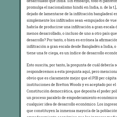
desarrollado que India. Sin embargo, todo el panteón
promulga el nacionalismo hindú en India, n. de la t.]
dejado de lamentarse de la infiltración bangladesí e
simplemente los infiltrados sean «empujados de vuel
habría de producirse una infiltración a gran escala
menos desarrollado, o incluso de uno a otro país qu
desarrollo? Por tanto, o bien es errónea la afirmac
infiltración a gran escala desde Bangladés a India, o 
tiene una fe ciega, es un índice de desarrollo eco
Esto suscita, por tanto, la pregunta de cuál debería 
responderemos a esta pregunta aquí, pero menciona
obvio que es claramente mejor que el PIB per cápita
instituciones de Bretton Woods y es aceptado por el 
Constitución democrática, que deposita el poder pol
un proceso paralelo de empoderamiento económico d
cualquier idea de desarrollo económico. Los ingreso
que constituyen la inmensa mayoría de la población