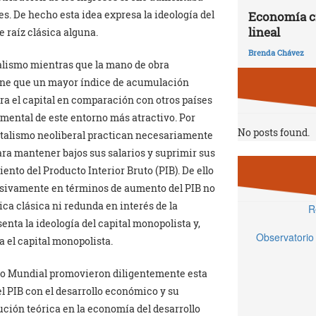
es. De hecho esta idea expresa la ideología del
Economía ci
lineal
 raíz clásica alguna.
Brenda Chávez
eralismo mientras que la mano de obra
one que un mayor índice de acumulación
ra el capital en comparación con otros países
mental de este entorno más atractivo. Por
No posts found.
italismo neoliberal practican necesariamente
ara mantener bajos sus salarios y suprimir sus
ento del Producto Interior Bruto (PIB). De ello
lusivamente en términos de aumento del PIB no
ica clásica ni redunda en interés de la
R
nta la ideología del capital monopolista y,
Observatorio
a el capital monopolista.
nco Mundial promovieron diligentemente esta
el PIB con el desarrollo económico y su
ución teórica en la economía del desarrollo