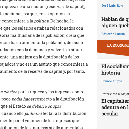
José Luis Rojo
riqueza de una nación (reservas de capital),
a nacional, porque, en su opinión, la
Hablan de q
e concerniera a la
política
. De hecho, la
siguen que
 que los salarios estaban relacionados con
Eduardo Lucita
teoría malthusiana de la población, creía que
tencia haría aumentar la población, de modo
LA ECONOMIA
elación con la demanda y volvería a situar
iente, una mejora en la distribución de los
bajadora y no era un asunto que concerniera a
El socialism
n aumento de la reserva de capital y, por tanto,
historia
Bruno Guigue
a clásica
por la riqueza y los ingresos como
Entrevista a Alej
o poco
podía hacer
respecto a la distribución
El capitali
e que el Estado
se debería ocupar
adentra en 
secular
o cuando ello
pudiera
afectar a la distribución
amente por el volumen de los ingresos que
tribución de los ingresos si ello aumentaba