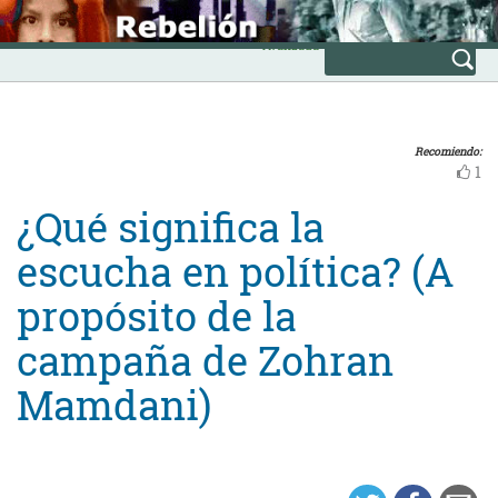
Skip
INICIO
to
Avanzada
content
Recomiendo:
1
¿Qué significa la
escucha en política? (A
propósito de la
campaña de Zohran
Mamdani)