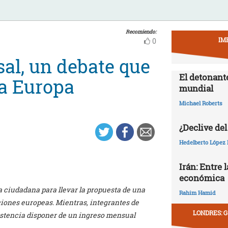
Recomiendo:
IM
0
sal, un debate que
El detonant
ia Europa
mundial
Michael Roberts
¿Declive del
Hedelberto López 
Irán: Entre 
económica
a ciudadana para llevar la propuesta de una
Rahim Hamid
uciones europeas. Mientras, integrantes de
LONDRES: G
istencia disponer de un ingreso mensual