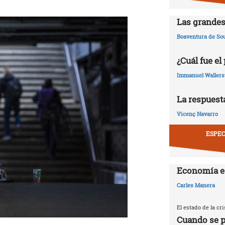
Las grandes
Boaventura de So
¿Cuál fue el
Immanuel Wallers
La respuesta
Vicenç Navarro
ESPEC
Economía e
Carles Manera
El estado de la c
Cuando se p