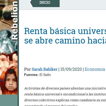
Skip
INICIO
to
content
Renta básica univer
se abre camino hac
Por
|
15/09/2020
|
Economía
Sarah Babiker
Fuentes:
El Salto
Activistas de diversos países alientan una iniciativ
renta básica universal e incondicional a las instit
diversos colectivos explican cómo cambiaría su ex
garantizado al margen del empleo.