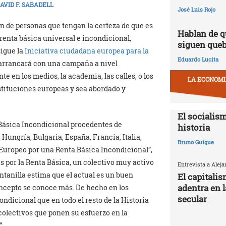
AVID F. SABADELL
José Luis Rojo
ón de personas que tengan la certeza de que es
Hablan de q
 renta básica universal e incondicional,
siguen que
sigue la
Iniciativa ciudadana europea para la
Eduardo Lucita
 arrancará con una campaña a nivel
e en los medios, la academia, las calles, o los
LA ECONOMIA
stituciones europeas y sea abordado y
El socialism
a Básica Incondicional procedentes de
historia
Hungría, Bulgaria, España, Francia, Italia,
Bruno Guigue
Europeo por una Renta Básica Incondicional”,
 por la Renta Básica, un colectivo muy activo
Entrevista a Alej
ntanilla estima que el actual es un buen
El capitali
adentra en 
oncepto se conoce más. De hecho en los
secular
ndicional que en todo el resto de la Historia
lectivos que ponen su esfuerzo en la
.