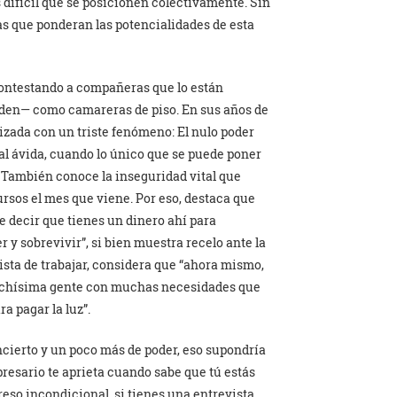
s difícil que se posicionen colectivamente. Sin
tas que ponderan las potencialidades de esta
 contestando a compañeras que lo están
den— como camareras de piso. En sus años de
rizada con un triste fenómeno: El nulo poder
al ávida, cuando lo único que se puede poner
. También conoce la inseguridad vital que
cursos el mes que viene. Por eso, destaca que
e decir que tienes un dinero ahí para
 y sobrevivir”, si bien muestra recelo ante la
sista de trabajar, considera que “ahora mismo,
muchísima gente con muchas necesidades que
a pagar la luz”.
ncierto y un poco más de poder, eso supondría
presario te aprieta cuando sabe que tú estás
so incondicional, si tienes una entrevista