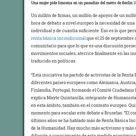
Una mujer pide limosna en un pasadizo del metro de Berlín
D
Un millón de firmas, un millón de apoyos de un mill
hora de debatir a nivel europeo la necesidad de una
individual y de cuantía suficiente. Eso es lo que per
renta básica incondicional
que el 25 de septiembre
comunitario para que lo que es una discusión present
movimientos sociales, aterrice finalmente en las in
traducido en políticas.
“Esta iniciativa ha partido de activistas de la Rent
diferentes países europeos como Alemania, Austria, 
Finlandia, Portugal, formando el Comité Ciudadano 
explica Mayte Quintanilla, integrante de Humanistas
en esta ámbito, también en el contexto europeo. Qui
momento para escalar este debate a Bruselas: “El c
últimos años se ha hablado más de Renta Básica Inco
de la Humanidad. Hay mucho más activismo y más co
difusión y conocimiento de esta medida económica”