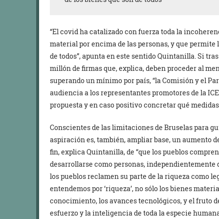
“El covid ha catalizado con fuerza toda la incohere
material por encima de las personas, y que permite 
de todos”, apunta en este sentido Quintanilla. Si tr
millón de firmas que, explica, deben proceder al me
superando un mínimo por país, “la Comisión y el P
audiencia a los representantes promotores de la ICE
propuesta y en caso positivo concretar qué medidas 
Conscientes de las limitaciones de Bruselas para gu
aspiración es, también, ampliar base, un aumento de
fin, explica Quintanilla, de “que los pueblos compre
desarrollarse como personas, independientemente d
los pueblos reclamen su parte de la riqueza como le
entendemos por ‘riqueza’, no sólo los bienes materi
conocimiento, los avances tecnológicos, y el fruto 
esfuerzo y la inteligencia de toda la especie humana 