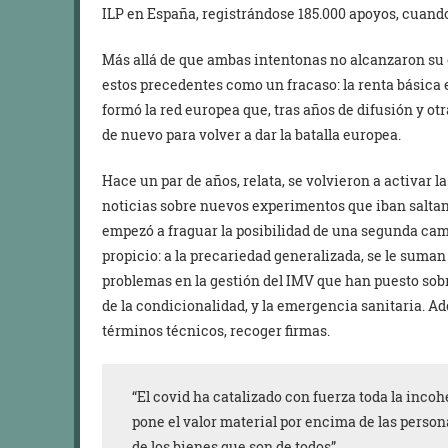
ILP en España, registrándose 185.000 apoyos, cuand
Más allá de que ambas intentonas no alcanzaron su o
estos precedentes como un fracaso: la renta básica
formó la red europea que, tras años de difusión y o
de nuevo para volver a dar la batalla europea.
Hace un par de años, relata, se volvieron a activar la
noticias sobre nuevos experimentos que iban saltan
empezó a fraguar la posibilidad de una segunda ca
propicio: a la precariedad generalizada, se le suma
problemas en la gestión del IMV que han puesto sob
de la condicionalidad, y la emergencia sanitaria. A
términos técnicos, recoger firmas.
“El covid ha catalizado con fuerza toda la inc
pone el valor material por encima de las person
de los bienes que son de todos”