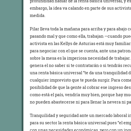
profundidad hablar de la renta básica universal, y e
embargo, la idea va calando en parte de sus activis
medida.
Pilar lleva toda la mañana para arriba y para abajo
pasando mal y que como ella, trabajan —cuando pue
activista en las Kellys de Asturias está muy familia
para negociar con el que se cuenta, ante una patron
sobre la mesa es la imperiosa necesidad de trabajar
genera el no saber si te contratarán o si tendrás re
una renta básica universal “te da una tranquilidad d
cualquier imprevisto que te pueda surgir. Para comer
posibilidad de que la gente al cobrar ese ingreso de
como está el país, vendría muy bien, porque hay 
no pueden abastecerse ni para llenar la nevera ni par
Tranquilidad y seguridad ante un mercado laboral i
para su sector la renta básica universal pues “el em
con unas necesidades económicas, pero con un ingre