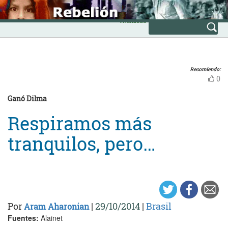
Skip
INICIO
to
Avanzada
content
Recomiendo:
0
Ganó Dilma
Respiramos más
tranquilos, pero…
Por
|
29/10/2014
|
Brasil
Aram Aharonian
Fuentes:
Alainet