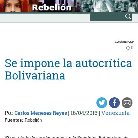
Skip
INICIO
to
Avanzada
content
Recomiendo:
0
Se impone la autocrítica
Bolivariana
Por
|
16/04/2013
|
Venezuela
Carlos Meneses Reyes
Fuentes:
Rebelión
El resultado de las elecciones en la Republica Bolivariana de