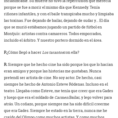
inclasificable. Su muerte no tuvo la repercusión que merecía
porque se fue a morir el mismo día que Kennedy. Tenía
riñones infantiles, y con el baile transpiraba mucho y limpiaba
las toxinas. Fue dejando de bailar, dejando de sudar y… El día
que se murió estábamos jugando un partido de fútbol en
Montjuïc: artistas contra camareros. Todos emporrados,
incluido el árbitro. Y nuestro portero dormido en el área.
P.
¿Cómo llegó a hacer
Los tarantos
con ella?
R.
Siempre que he hecho cine ha sido porque los que lo hacían
eran amigos y porque las historias me gustaban. Nunca
pretendí ser artista de cine. No soy actor. De hecho, casi
siempre he hecho de Antonio Esteve Ródenas. Incluso en el
teatro. Llegaba como Esteve, me tenía que creer que era Gades
y luego que era el soldado de
Carmen.
Bailar, y lego volver para
atrás. Un coñazo, porque siempre me ha sido difícil creerme
que era Gades. Siempre he estado en la tierra, nunca me he
creído del Olimpo como muchos artistas. Y como muchos