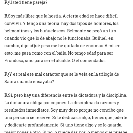
P.
¿Usted tiene pareja?
R.
Soy más libre que la hostia. A cierta edad se hace difícil
convivir. Y tengo una teoría: hay dos tipos de hombres, los
belmontinos y los buñuelescos. Belmonte se pegó un tiro
cuando vio que lo de abajo no le funcionaba. Buñuel, en
cambio, dijo: «Qué peso me he quitado de encima». A mí, en
esto, me pasa como con el baile. No tengo edad para ser
Frondoso, sino para ser el alcalde. O el comendador.
P.
¿Y es real ese mal carácter que se le veía en la trilogía de
Saura cuando ensayaba?
R.
Sí, pero hay una diferencia entre la dictadura y la disciplina.
La dictadura obliga por cojones. La disciplina da razones y
resultados inmediatos. Soy muy duro porque no concibo que
una persona se reserve. Si te dedicas a algo, tienes que joderte
y dedicarte profundamente. Si uno tiene algo y se lo guarda,
mejor poner a otro. Si no lo puede dar, por lo menos que pruebe.