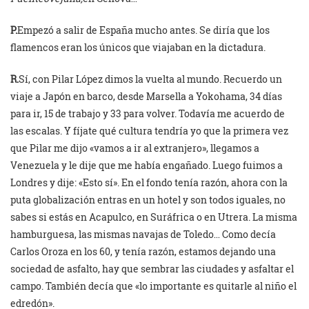
P.
Empezó a salir de España mucho antes. Se diría que los
flamencos eran los únicos que viajaban en la dictadura.
R.
Sí, con Pilar López dimos la vuelta al mundo. Recuerdo un
viaje a Japón en barco, desde Marsella a Yokohama, 34 días
para ir, 15 de trabajo y 33 para volver. Todavía me acuerdo de
las escalas. Y fíjate qué cultura tendría yo que la primera vez
que Pilar me dijo «vamos a ir al extranjero», llegamos a
Venezuela y le dije que me había engañado. Luego fuimos a
Londres y dije: «Esto sí». En el fondo tenía razón, ahora con la
puta globalización entras en un hotel y son todos iguales, no
sabes si estás en Acapulco, en Suráfrica o en Utrera. La misma
hamburguesa, las mismas navajas de Toledo… Como decía
Carlos Oroza en los 60, y tenía razón, estamos dejando una
sociedad de asfalto, hay que sembrar las ciudades y asfaltar el
campo. También decía que «lo importante es quitarle al niño el
edredón».