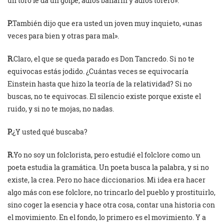
un toro le da un golpe, adiós bailarín y adiós torero».
P.
También dijo que era usted un joven muy inquieto, «unas
veces para bien y otras para mal».
R.
Claro, el que se queda parado es Don Tancredo. Si no te
equivocas estás jodido. ¿Cuántas veces se equivocaría
Einstein hasta que hizo la teoría de la relatividad? Si no
buscas, no te equivocas. El silencio existe porque existe el
ruido, y si no te mojas, no nadas.
P.
¿Y usted qué buscaba?
R.
Yo no soy un folclorista, pero estudié el folclore como un
poeta estudia la gramática. Un poeta busca la palabra, y si no
existe, la crea. Pero no hace diccionarios. Mi idea era hacer
algo más con ese folclore, no trincarlo del pueblo y prostituirlo,
sino coger la esencia y hace otra cosa, contar una historia con
el movimiento. En el fondo, lo primero es el movimiento. Y a