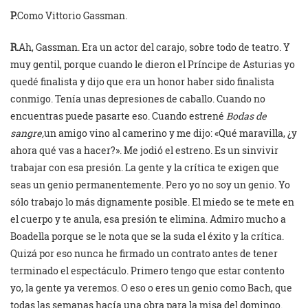
P.
Como Vittorio Gassman.
R.
Ah, Gassman. Era un actor del carajo, sobre todo de teatro. Y
muy gentil, porque cuando le dieron el Príncipe de Asturias yo
quedé finalista y dijo que era un honor haber sido finalista
conmigo. Tenía unas depresiones de caballo. Cuando no
encuentras puede pasarte eso. Cuando estrené
Bodas de
sangre,
un amigo vino al camerino y me dijo: «Qué maravilla, ¿y
ahora qué vas a hacer?». Me jodió el estreno. Es un sinvivir
trabajar con esa presión. La gente y la crítica te exigen que
seas un genio permanentemente. Pero yo no soy un genio. Yo
sólo trabajo lo más dignamente posible. El miedo se te mete en
el cuerpo y te anula, esa presión te elimina. Admiro mucho a
Boadella porque se le nota que se la suda el éxito y la crítica.
Quizá por eso nunca he firmado un contrato antes de tener
terminado el espectáculo. Primero tengo que estar contento
yo, la gente ya veremos. O eso o eres un genio como Bach, que
todas las semanas hacía una obra para la misa del domingo.