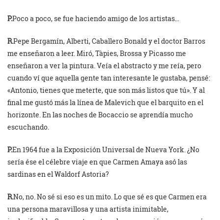
P.
Poco a poco, se fue haciendo amigo de los artistas…
R.
Pepe Bergamín, Alberti, Caballero Bonald y el doctor Barros
me enseñaron a leer. Miró, Tàpies, Brossa y Picasso me
enseñaron a ver la pintura. Veía el abstracto y me reía, pero
cuando ví que aquella gente tan interesante le gustaba, pensé:
«Antonio, tienes que meterte, que son más listos que tú». Y al
final me gustó más la línea de Malevich que el barquito en el
horizonte. En las noches de Bocaccio se aprendía mucho
escuchando.
P.
En 1964 fue a la Exposición Universal de Nueva York. ¿No
sería ése el célebre viaje en que Carmen Amaya asó las
sardinas en el Waldorf Astoria?
R.
No, no. No sé si eso es un mito. Lo que sé es que Carmen era
una persona maravillosa y una artista inimitable,