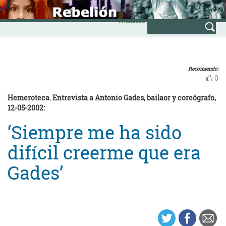
Skip
INICIO
to
Avanzada
content
Recomiendo:
0
Hemeroteca. Entrevista a Antonio Gades, bailaor y coreógrafo,
12-05-2002:
‘Siempre me ha sido
difícil creerme que era
Gades’