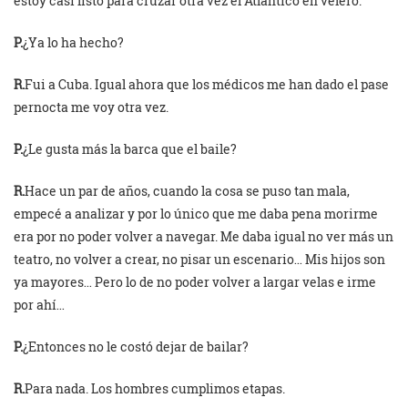
estoy casi listo para cruzar otra vez el Atlántico en velero.
P.
¿Ya lo ha hecho?
R.
Fui a Cuba. Igual ahora que los médicos me han dado el pase
pernocta me voy otra vez.
P.
¿Le gusta más la barca que el baile?
R.
Hace un par de años, cuando la cosa se puso tan mala,
empecé a analizar y por lo único que me daba pena morirme
era por no poder volver a navegar. Me daba igual no ver más un
teatro, no volver a crear, no pisar un escenario… Mis hijos son
ya mayores… Pero lo de no poder volver a largar velas e irme
por ahí…
P.
¿Entonces no le costó dejar de bailar?
R.
Para nada. Los hombres cumplimos etapas.