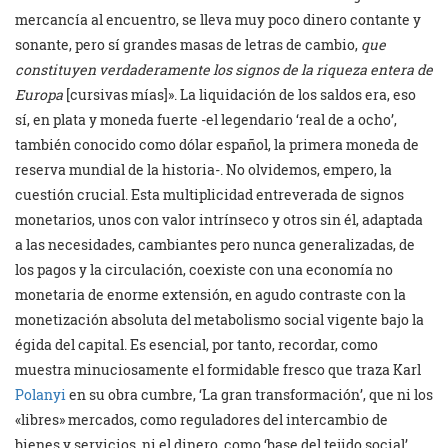
mercancía al encuentro, se lleva muy poco dinero contante y
sonante, pero sí grandes masas de letras de cambio,
que
constituyen verdaderamente los signos de la riqueza entera de
Europa
[cursivas mías]». La liquidación de los saldos era, eso
sí, en plata y moneda fuerte -el legendario ‘real de a ocho’,
también conocido como dólar español, la primera moneda de
reserva mundial de la historia-. No olvidemos, empero, la
cuestión crucial. Esta multiplicidad entreverada de signos
monetarios, unos con valor intrínseco y otros sin él, adaptada
a las necesidades, cambiantes pero nunca generalizadas, de
los pagos y la circulación, coexiste con una economía no
monetaria de enorme extensión, en agudo contraste con la
monetización absoluta del metabolismo social vigente bajo la
égida del capital. Es esencial, por tanto, recordar, como
muestra minuciosamente el formidable fresco que traza Karl
Polanyi
en su obra cumbre, ‘La gran transformación’, que ni los
«libres» mercados, como reguladores del intercambio de
bienes y servicios, ni el dinero, como ‘base del tejido social’,