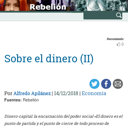
Skip
INICIO
to
Avanzada
content
Recomiendo:
0
Sobre el dinero (II)
Por
|
14/12/2018
|
Economía
Alfredo Apilánez
Fuentes:
Rebelión
Dinero-capital: la encarnación del poder social «El dinero es el
punto de partida y el punto de cierre de todo proceso de