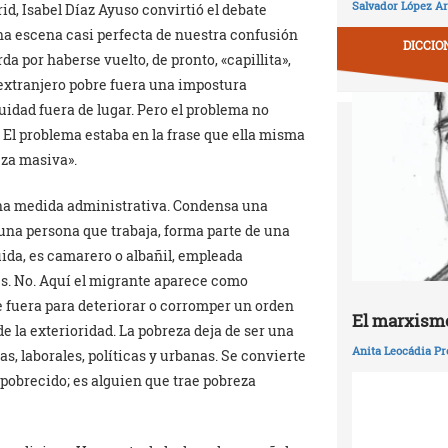
Salvador López Ar
id, Isabel Díaz Ayuso convirtió el debate
na escena casi perfecta de nuestra confusión
DICCIO
da por haberse vuelto, de pronto, «capillita»,
 extranjero pobre fuera una impostura
idad fuera de lugar. Pero el problema no
. El problema estaba en la frase que ella misma
eza masiva».
una medida administrativa. Condensa una
una persona que trabaja, forma parte de una
cuida, es camarero o albañil, empleada
s. No. Aquí el migrante aparece como
 fuera para deteriorar o corromper un orden
El marxismo
 la exterioridad. La pobreza deja de ser una
Anita Leocádia Pr
, laborales, políticas y urbanas. Se convierte
mpobrecido; es alguien que trae pobreza