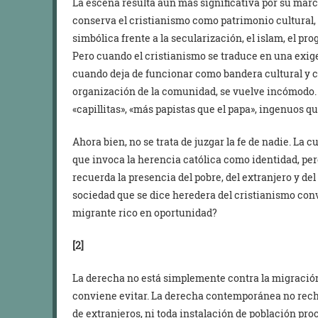
La escena resulta aún más significativa por su marc
conserva el cristianismo como patrimonio cultural,
simbólica frente a la secularización, el islam, el pr
Pero cuando el cristianismo se traduce en una exige
cuando deja de funcionar como bandera cultural y c
organización de la comunidad, se vuelve incómodo. 
«capillitas», «más papistas que el papa», ingenuos q
Ahora bien, no se trata de juzgar la fe de nadie. La 
que invoca la herencia católica como identidad, p
recuerda la presencia del pobre, del extranjero y d
sociedad que se dice heredera del cristianismo con
migrante rico en oportunidad?
[2]
La derecha no está simplemente contra la migración.
conviene evitar. La derecha contemporánea no rech
de extranjeros, ni toda instalación de población pro