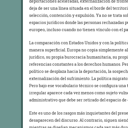
deportaciones aceleradas, externalización de fronter
deja de ser una línea situada en el borde del territo
selección, contención y expulsión. Ya no se trata so
espacios jurídicos donde las personas rechazadas pu
europeo, incluso cuando no tienen vínculo con el pa
La comparación con Estados Unidos y con la polític
manera superficial. Europa no copia simplemente al
jurídico, su propia burocracia humanitaria, su pro
referencias constantes a los derechos humanos. Per
político se desplaza hacia la deportación, la sospec
externalización del sufrimiento. La política migrato
Pero bajo ese vocabulario técnico se configura una
irregular aparece cada vez menos como sujeto vuln
administrativo que debe ser retirado del espacio de 
Este es uno de los rasgos más inquietantes del pre
desaparecen del discurso. Al contrario, siguen sie
mientras se diseñan mecanismos cada vez más dur