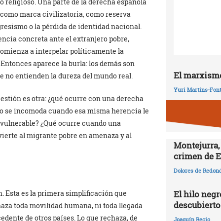
o religioso. Una parte de la derecha española
 como marca civilizatoria, como reserva
ogresismo o la pérdida de identidad nacional.
ncia concreta ante el extranjero pobre,
omienza a interpelar políticamente la
Entonces aparece la burla: los demás son
El marxismo
ue no entienden la dureza del mundo real.
Yuri Martins-Fon
cuestión es otra: ¿qué ocurre con una derecha
ero se incomoda cuando esa misma herencia le
el vulnerable? ¿Qué ocurre cuando una
vierte al migrante pobre en amenaza y al
Montejurra,
crimen de E
Dolores de Redon
 Esta es la primera simplificación que
El hilo negr
descubierto
aza toda movilidad humana, ni toda llegada
cedente de otros países. Lo que rechaza, de
Joaquín Recio