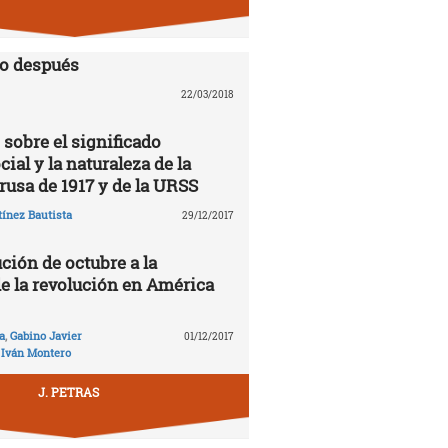
lo después
22/03/2018
 sobre el significado
cial y la naturaleza de la
rusa de 1917 y de la URSS
ínez Bautista
29/12/2017
ción de octubre a la
de la revolución en América
a
,
Gabino Javier
01/12/2017
,
Iván Montero
J. PETRAS