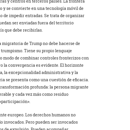
as y centros en terceros países. La frontera
rio y se convierte en una tecnología móvil de
lo de impedir entradas. Se trata de organizar
edan ser enviadas fuera del territorio
ís que debe recibirlas.
a migratoria de Trump no debe hacerse de
 trumpismo. Tiene su propio lenguaje
pio modo de combinar controles fronterizos con
o la convergencia es evidente. El horizonte
ha, la excepcionalidad administrativa y la
ria se presenta como una cuestión de eficacia.
 transformación profunda: la persona migrante
erable y cada vez más como residuo
«participación».
sente europeo. Los derechos humanos no
ndo invocados. Pero pueden ser invocados
os de expulsión. Pueden acompañar