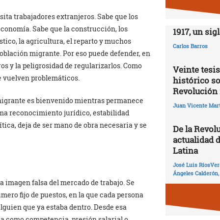
ta trabajadores extranjeros. Sabe que los
conomía. Sabe que la construcción, los
1917, un sig
stico, la agricultura, el reparto y muchos
Carlos Barros
blación migrante. Por eso puede defender, en
s y la peligrosidad de regularizarlos. Como
Veinte tesis
e vuelven problemáticos.
histórico so
Revolución 
l migrante es bienvenido mientras permanece
Juan Vicente Mart
ama reconocimiento jurídico, estabilidad
tica, deja de ser mano de obra necesaria y se
De la Revolu
actualidad 
Latina
José Luis RíosVer
Ángeles Calderón
a imagen falsa del mercado de trabajo. Se
mero fijo de puestos, en la que cada persona
lguien que ya estaba dentro. Desde esa
da como competencia, presión salarial o