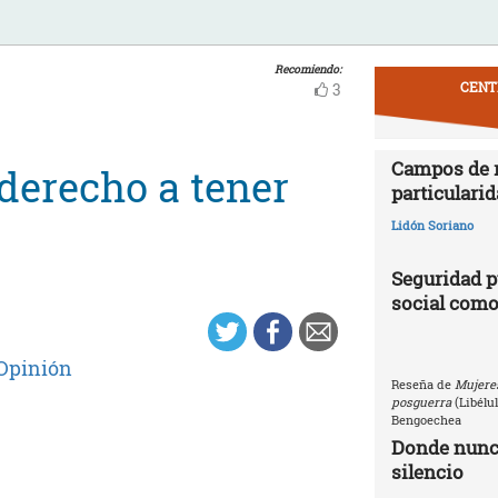
Recomiendo:
CENT
3
Campos de r
«derecho a tener
particularid
Lidón Soriano
Seguridad p
social como
Opinión
Reseña de
Mujeres
posguerra
(Libélu
Bengoechea
Donde nunca
silencio