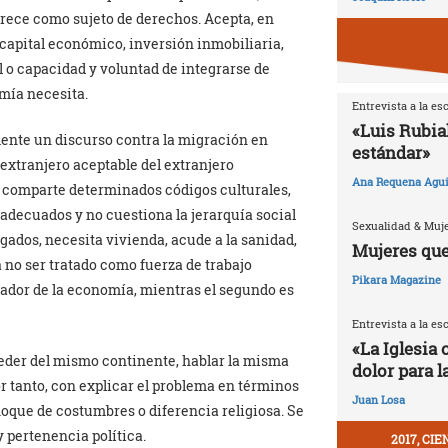
rece como sujeto de derechos. Acepta, en
capital económico, inversión inmobiliaria,
al o capacidad y voluntad de integrarse de
mía necesita.
Entrevista a la es
«Luis Rubia
mente un discurso contra la migración en
estándar»
 extranjero aceptable del extranjero
Ana Requena Agui
, comparte determinados códigos culturales,
adecuados y no cuestiona la jerarquía social
Sexualidad & Muj
agados, necesita vivienda, acude a la sanidad,
Mujeres que
a no ser tratado como fuerza de trabajo
Pikara Magazine
ador de la economía, mientras el segundo es
Entrevista a la es
«La Iglesia 
eder del mismo continente, hablar la misma
dolor para l
r tanto, con explicar el problema en términos
Juan Losa
choque de costumbres o diferencia religiosa. Se
y pertenencia política.
2017, CI