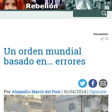
Skip
INICIO
to
Avanzada
content
Recomiendo:
15
Un orden mundial
basado en… errores
Por
|
16/04/2024
|
Opinión
Alejandro Marcó del Pont