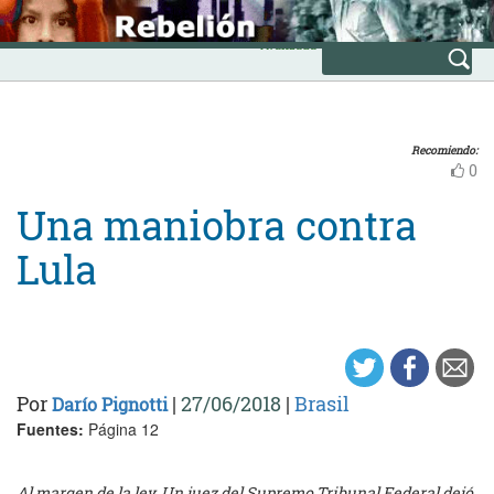
Skip
INICIO
to
Avanzada
content
Recomiendo:
0
Una maniobra contra
Lula
Por
|
27/06/2018
|
Brasil
Darío Pignotti
Fuentes:
Página 12
Al margen de la ley. Un juez del Supremo Tribunal Federal dejó