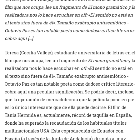
film que nos ocupa, lee un fragmento de El mono gramático y la
realizadora nos lo hace escuchar en off: «El sentido no está en
el texto sino fuera de él». Tamaño exabrupto antisemiótico -
Octavio Paz es tan notable poeta como dudoso crítico literario-
cobra aquí […]
Teresa (Cecilia Vallejo), estudiante universitaria de letras en el
film que nos ocupa, lee un fragmento de
El mono gramático
y la
realizadora nos lo hace escuchar en
off:
«El sentido no está en
el texto sino fuera de él». Tamaño exabrupto antisemiótico -
Octavio Paz es tan notable poeta como dudoso crítico literario-
cobra aquí una peculiar significación. Se podría decir, incluso,
que la operación de mercadotecnia que la película pone en pie
es lo único interesante que de ella puede decirse. El film de
Tania Hermida es, actualmente, récord de taquilla en España,
donde ha superado la recaudación de los habituales títulos
multinacionales USA. Esta coproducción de Ecuador con
España (a través de la Junta de Andalucía), dirigida al muy