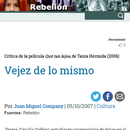
Skip
INICIO
to
Avanzada
content
Recomiendo:
0
Crítica de la película
Qué tan lejos
, de Tania Hermida (2006)
Vejez de lo mismo
Por
|
05/10/2007
|
Cultura
Juan Miguel Company
Fuentes:
Rebelión
Teresa (Cecilia Vallejo), estudiante universitaria de letras en el