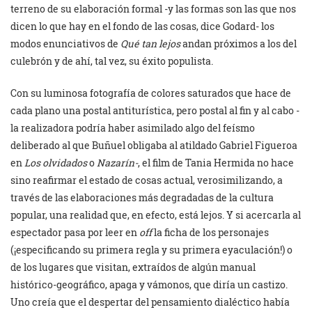
terreno de su elaboración formal -y las formas son las que nos
dicen lo que hay en el fondo de las cosas, dice Godard- los
modos enunciativos de
Qué tan lejos
andan próximos a los del
culebrón y de ahí, tal vez, su éxito populista.
Con su luminosa fotografía de colores saturados que hace de
cada plano una postal antiturística, pero postal al fin y al cabo -
la realizadora podría haber asimilado algo del feísmo
deliberado al que Buñuel obligaba al atildado Gabriel Figueroa
en
Los olvidados
o
Nazarín-
, el film de Tania Hermida no hace
sino reafirmar el estado de cosas actual, verosimilizando, a
través de las elaboraciones más degradadas de la cultura
popular, una realidad que, en efecto, está lejos. Y si acercarla al
espectador pasa por leer en
off
la ficha de los personajes
(¡especificando su primera regla y su primera eyaculación!) o
de los lugares que visitan, extraídos de algún manual
histórico-geográfico, apaga y vámonos, que diría un castizo.
Uno creía que el despertar del pensamiento dialéctico había