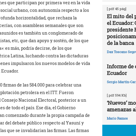
es que participan por primera vez en la vida
[.pdf 45 pág]
 social urbano, con autonomía respecto a los
El mito del
rofunda horizontalidad, que rechaza la
el Ecuador: 
vocerías, con asambleas semanales que son
presidente 
, Yasunidos es también un conglomerado de
posicionami
tas, etc, que dan apoyo y sostén, de los que
de la banca
»: es más, podría decirse, de los que
Dax Toscano Sego
rica Latina, luchando contra las dictaduras
uienes impulsaron los nuevos modelos de vida
Informe de
 Ecuador.
Ecuador
Sergio Martín-Carr
0 firmas de las 584.000 para celebrar una
plotación petrolera en el ITT. Fueron
[.pdf 594 Kb]
l Consejo Nacional Electoral, posterior a un
‘Nuevos’ mo
 de todo el país. Ese día, el Gobierno
amenazas al
ían comenzado durante la propia campaña de
Mario Ramos
ar del debate público respecto al Yasuní y
as que se invalidarían las firmas. Las firmas