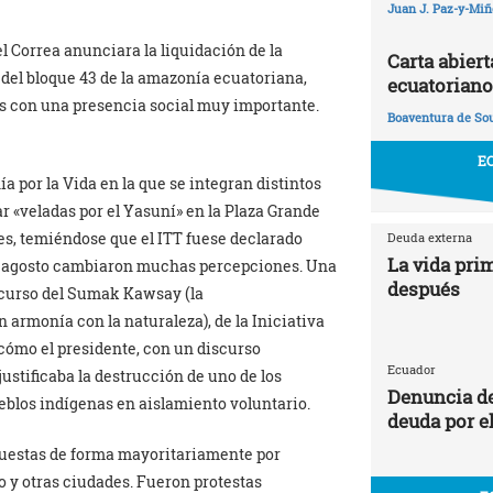
Juan J. Paz-y-Mi
el Correa anunciara la liquidación de la
Carta abier
 del bloque 43 de la amazonía ecuatoriana,
ecuatoriano
s con una presencia social muy importante.
Boaventura de So
E
 por la Vida en la que se integran distintos
ar «veladas por el Yasuní» en la Plaza Grande
es, temiéndose que el ITT fuese declarado
Deuda externa
La vida prim
 de agosto cambiaron muchas percepciones. Una
después
scurso del Sumak Kawsay (la
 armonía con la naturaleza), de la Iniciativa
cómo el presidente, con un discurso
Ecuador
ustificaba la destrucción de uno de los
Denuncia de
ueblos indígenas en aislamiento voluntario.
deuda por e
uestas de forma mayoritariamente por
o y otras ciudades. Fueron protestas