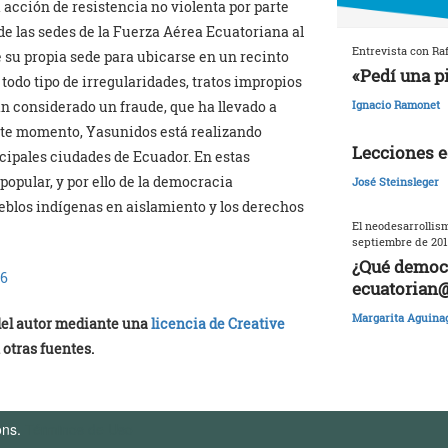
 acción de resistencia no violenta por parte
e las sedes de la Fuerza Aérea Ecuatoriana al
Entrevista con Raf
e su propia sede para ubicarse en un recinto
«Pedí una p
todo tipo de irregularidades, tratos impropios
n considerado un fraude, que ha llevado a
Ignacio Ramonet
este momento, Yasunidos está realizando
Lecciones e
cipales ciudades de Ecuador. En estas
popular, y por ello de la democracia
José Steinsleger
eblos indígenas en aislamiento y los derechos
El neodesarrollism
septiembre de 201
¿Qué democr
96
ecuatorian
Margarita Aguina
 del autor mediante una
licencia de Creative
 otras fuentes.
ons.
Términos de Uso