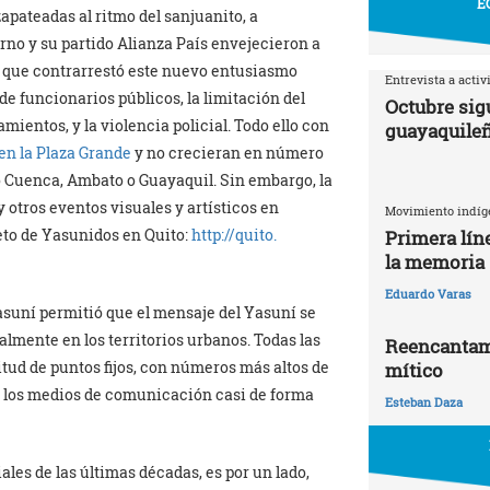
E
zapateadas al ritmo del sanjuanito, a
erno y su partido Alianza País envejecieron a
a que contrarrestó este nuevo entusiasmo
Entrevista a activ
e funcionarios públicos, la limitación del
Octubre sigu
mientos, y la violencia policial. Todo ello con
guayaquile
en la Plaza Grande
y no crecieran en número
o Cuenca, Ambato o Guayaquil. Sin embargo, la
 otros eventos visuales y artísticos en
Movimiento indíg
eto de Yasunidos en Quito:
http://quito.
Primera líne
la memoria
Eduardo Varas
Yasuní permitió que el mensaje del Yasuní se
almente en los territorios urbanos. Todas las
Reencantami
itud de puntos fijos, con números más altos de
mítico
n los medios de comunicación casi de forma
Esteban Daza
les de las últimas décadas, es por un lado,