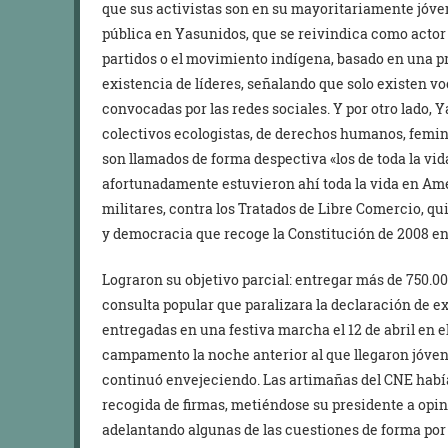
que sus activistas son en su mayoritariamente jóven
pública en Yasunidos, que se reivindica como actor
partidos o el movimiento indígena, basado en una p
existencia de líderes, señalando que solo existen 
convocadas por las redes sociales. Y por otro lado
colectivos ecologistas, de derechos humanos, feminis
son llamados de forma despectiva «los de toda la vida
afortunadamente estuvieron ahí toda la vida en Amé
militares, contra los Tratados de Libre Comercio, q
y democracia que recoge la Constitución de 2008 en
Lograron su objetivo parcial: entregar más de 750.00
consulta popular que paralizara la declaración de ex
entregadas en una festiva marcha el 12 de abril en e
campamento la noche anterior al que llegaron jóvenes
continuó envejeciendo. Las artimañas del CNE hab
recogida de firmas, metiéndose su presidente a opin
adelantando algunas de las cuestiones de forma por l