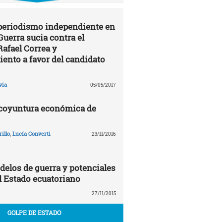
 periodismo independiente en
Guerra sucia contra el
Rafael Correa y
ento a favor del candidato
via
05/05/2017
 coyuntura económica de
illo
,
Lucía Converti
23/11/2016
delos de guerra y potenciales
 Estado ecuatoriano
27/11/2015
GOLPE DE ESTADO