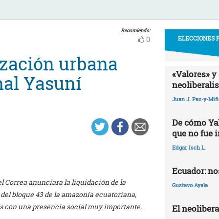
Recomiendo:
ELECCIONES P
0
ización urbana
«Valores» y 
nal Yasuní
neoliberali
Juan J. Paz-y-Mi
De cómo Yak
que no fue 
Edgar Isch L.
Ecuador: nos
el Correa anunciara la liquidación de la
Gustavo Ayala
 del bloque 43 de la amazonía ecuatoriana,
s con una presencia social muy importante.
El neoliber