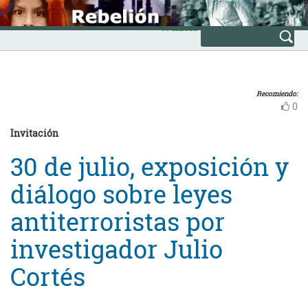
Skip
INICIO
to
Avanzada
content
Recomiendo:
0
Invitación
30 de julio, exposición y
diálogo sobre leyes
antiterroristas por
investigador Julio
Cortés