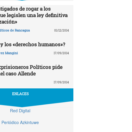
tigados de rogar a los
e legislen una ley definitiva
zación»
líticos de Rancagua
01/12/2014
oy los «derechos humanos»?
rez Mangini
17/09/2014
prisioneros Políticos pide
el caso Allende
17/09/2014
ENLACES
Red Digital
Periódico Azkintuwe