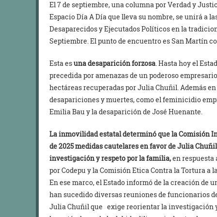
El 7 de septiembre, una columna por Verdad y Justic
Espacio Día A Día que lleva su nombre, se unirá a l
Desaparecidos y Ejecutados Políticos en la tradici
Septiembre. El punto de encuentro es San Martín con
Esta es
una desaparición forzosa
. Hasta hoy el Esta
precedida por amenazas de un poderoso empresario 
hectáreas recuperadas por Julia Chuñil. Además en 
desapariciones y muertes, como el feminicidio empr
Emilia Bau y la desaparición de José Huenante.
La inmovilidad estatal determinó que la Comisión I
de 2025 medidas cautelares en favor de Julia Chuñil
investigación y respeto por la familia,
en respuesta a
por Codepu y la Comisión Etica Contra la Tortura a 
En ese marco, el Estado informó de la creación de u
han sucedido diversas reuniones de funcionarios de 
Julia Chuñil que exige reorientar la investigación 