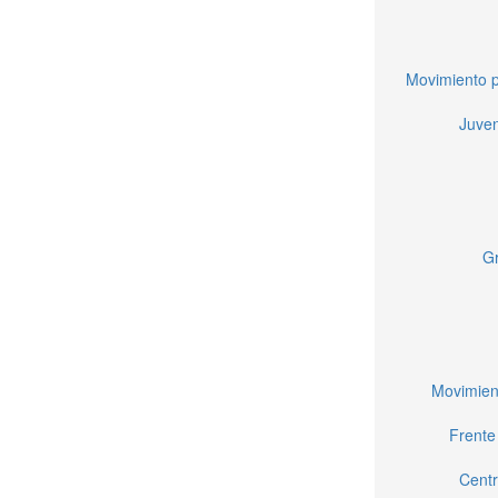
Movimiento p
Juven
Gr
Movimien
Frente
Centr