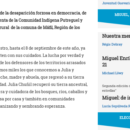
Juventud Guevaris
 de la desaparición forzosa en democracia
,
de
MIGUEL,
enta de la Comunidad Indígena Putreguel y
 rural de la comuna de Máfil, Región de los
Nuestra mem
Régis Debray
stro, hasta el 8 de septiembre de este año, ya
nten con sus cuidados. La lucha por verdad y
Miguel Enrí
de los defensores de los territorios arrasados
21
somos miles los que conocemos a Julia y
Michael Löwy
he, madre y abuela, que regresó a su tierra
ad. Julia Chuñil recuperó su tierra ancestral,
Segunda edición d
estrellas"
a y cuidadora de los bosques, ríos, caballos y
Miguel: de 
asa por casa y también en comunidades
 organizando y sembrando esperanza.
Lucía Sepúlveda 
ELECC