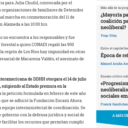
ia para Julia Chuñil, convocada por el
Más allá de la pr
as organizaciones de familiares de Detenidos
¿Mayoría pa
onal marcha en conmemoración del 11 de
coalición p
 Alameda a las 10:00 hrs.
neoliberal?
Yvan Vitta
do no encuentra a los responsables y fue
forestal a quien CONADI regaló las 900
Entre el capital b
la región de Los Ríos hay impunidad en otras
Época de re
esarial de Macarena Valdés, el asesinato de
Manuel Acuña As
Ensayo crítico so
nteramericana de DDHH otorgara el 14 de julio
«Progresism
, exigiendo al Estado premura en la
neoliberali
 la petición formulada en febrero de este año
sociales em
la que se adhirió la Fundación Escazú Ahora.
Franck Gaudicha
n equipo interministerial de coordinación. Se
gobierno con la defensa jurídica y social de
A MÁS DE
y facilitar los recursos que permitan cumplir