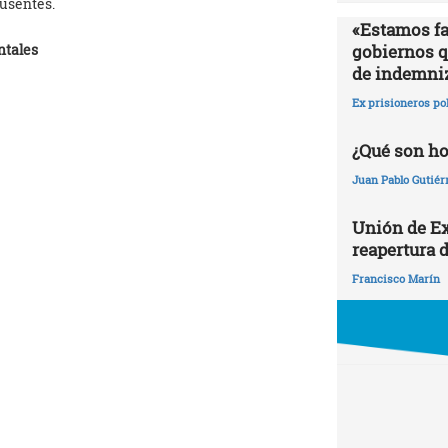
ausentes.
«Estamos fa
gobiernos qu
ntales
de indemni
Ex prisioneros po
¿Qué son h
Juan Pablo Gutiér
Unión de Ex
reapertura d
Francisco Marín