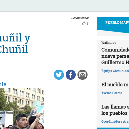
Recomiendo:
PUEBLO MAPU
1
huñil y
Wallmapu
Chuñil
Comunidade
nueva perse
Guillermo Ñ
Equipo Comunica
ile
El pueblo m
Txema García
Las llamas s
los pueblos
Coordinadora Ara