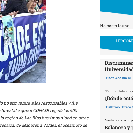
No posts found.
LECCIONE
Discriminac
Universidad
Ruben Andino M.
“Este partido se g
¿Dónde está
do no encuentra a los responsables y fue
Guillermo Correa
forestal a quien CONADI regaló las 900
la región de Los Ríos hay impunidad en otras
Análisis de la coy
esarial de Macarena Valdés, el asesinato de
Balances y 