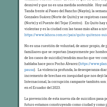
desnivel y que no es una medida sostenible. Hoy sal
Tanda frente al Paseo del Rancho (Nayón), la semana
Gonzales Suárez (Norte de Quito) y se registran cas
(Norte) y el Puente del Tejar (Centro). En Quito ha
violentas y es la ciudad con las tasas más altas a ni
https://www.lahora.com.ec/pais/quito-quitenos-sui
No es una cuestión de voluntad, de amor propio, de p
familiares que se reportan (mayormente por hombres
de los casos de suicidio) tendrán mucho que ver con
hablaba hace poco Pocho Álvarez (
https://www.plan
pausa
). La violencia profunda, la desesperanza dia
incremento de brechas en inequidad que nos dejó la
Internacional, la corrupción rampante también son p
en el Ecuador del 2023.
La prevención de esta nueva ola de suicidios pasa p
futuro estamos construyendo como ciudad y como paí