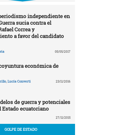
 periodismo independiente en
Guerra sucia contra el
Rafael Correa y
ento a favor del candidato
via
05/05/2017
 coyuntura económica de
illo
,
Lucía Converti
23/11/2016
delos de guerra y potenciales
 Estado ecuatoriano
27/11/2015
GOLPE DE ESTADO