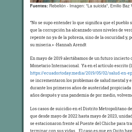
Fuentes:
Rebelión - Imagen: "La suicida", Emilio Baz 
“No se supo entender lo que significa que el pueblo 
que la corrupción ha alcanzado unos niveles de ver
repente no ya de la pobreza, sino de la oscuridad y, 
su miseria.» -Hannah Arendt
En mayo de 2019 alertábamos de un futuro incierto c
Monetario Internacional. Ya en el artículo escrito (l
https://ecuadortoday.media/2019/05/02/salud-en-e
se incrementaron los problemas de salud mental y el
durante los primeros años de austeridad propiciada p
años después y una pandemia de por medio, volvemo
Los casos de suicidio en el Distrito Metropolitano
que desde mayo de 2022 hasta mayo de 2023, unidad
se estacionaron frente al Puente del Chiche para tr
terminar con sus vidas. El caso es que en Quito ha