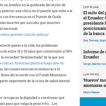
tó un hombre en la quebrada del sector de
[.pdf 45 pág]
 anterior una chica en el puente que sube a la
El mito del
os con frecuencia en el Puente de Gualo
el Ecuador: 
presidente 
y más muertes por suicidio que muertes
posicionami
vel nacional.
de la banca
cidios-puentes-chiche-policia/
Dax Toscano Sego
onerle ganas a la vida; los problemas
Informe de
 de entre 19 y 35 años que constituyen el 56%
Ecuador
 la sociedad “deshilachada” de la que nos
v.com.ec/historias/politica/hago-mia-tu-
Sergio Martín-Carr
ria, las consecuencias económicas y el
[.pdf 594 Kb]
 firma del acuerdo con el Fondo Monetario
‘Nuevos’ mo
arte importante de la crisis de salud mental
amenazas al
Mario Ramos
or recuperar la dignidad y cuestionar qué
s para que valga la pena vivir. Los