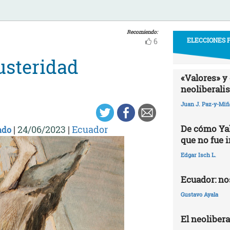
Recomiendo:
ELECCIONES P
6
usteridad
«Valores» y 
neoliberali
Juan J. Paz-y-Mi
De cómo Yak
|
24/06/2023
|
Ecuador
ado
que no fue 
Edgar Isch L.
Ecuador: nos
Gustavo Ayala
El neoliber