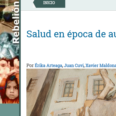
Skip
INICIO
to
content
Salud en época de a
Por
Érika Arteaga
,
Juan Cuvi
,
Xavier Maldon