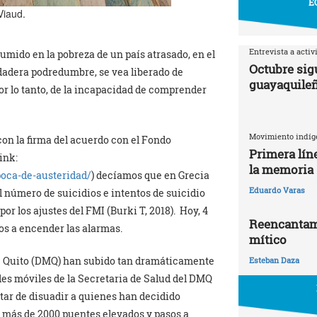
E
Viaud.
Entrevista a activ
sumido en la pobreza de un país atrasado, en el
Octubre sigu
dadera podredumbre, se vea liberado de
guayaquile
por lo tanto, de la incapacidad de comprender
Movimiento indíg
on la firma del acuerdo con el Fondo
Primera líne
ink:
la memoria
poca-de-austeridad/
) decíamos que en Grecia
Eduardo Varas
 número de suicidios e intentos de suicidio
or los ajustes del FMI (Burki T, 2018). Hoy, 4
Reencantami
s a encender las alarmas.
mítico
 de Quito (DMQ) han subido tan dramáticamente
Esteban Daza
es móviles de la Secretaria de Salud del DMQ
atar de disuadir a quienes han decidido
y más de 2000 puentes elevados y pasos a