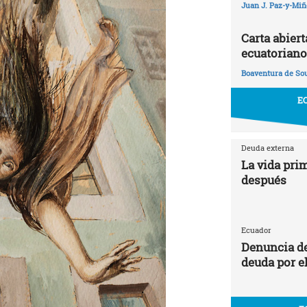
Juan J. Paz-y-Mi
Carta abier
ecuatoriano
Boaventura de So
E
Deuda externa
La vida prim
después
Ecuador
Denuncia de
deuda por e