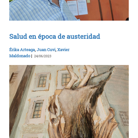
Salud en época de austeridad
Érika Arteaga
,
Juan Cuvi
,
Xavier
Maldonado
|
24/06/2023