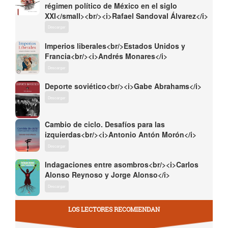
régimen político de México en el siglo
XXI</small><br/><i>Rafael Sandoval Álvarez</i>
Descargar
Imperios liberales<br/>Estados Unidos y
Francia<br/><i>Andrés Monares</i>
Descargar
Deporte soviético<br/><i>Gabe Abrahams</i>
Descargar
Cambio de ciclo. Desafíos para las
izquierdas<br/><i>Antonio Antón Morón</i>
Descargar
Indagaciones entre asombros<br/><i>Carlos
Alonso Reynoso y Jorge Alonso</i>
Descargar
LOS LECTORES RECOMIENDAN