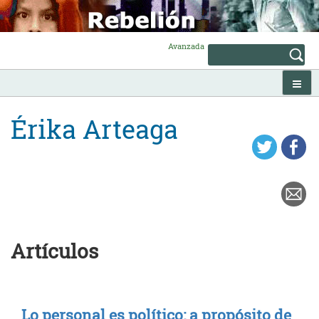
Skip
to
content
Avanzada
Érika Arteaga
Artículos
Lo personal es político: a propósito de