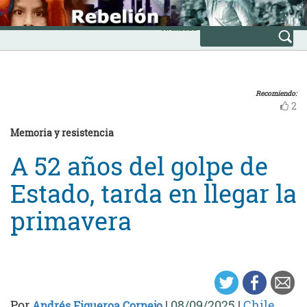
Skip
INICIO
to
Avanzada
content
Recomiendo:
2
Memoria y resistencia
A 52 años del golpe de
Estado, tarda en llegar la
primavera
Por
|
08/09/2025
|
Chile
Andrés Figueroa Cornejo