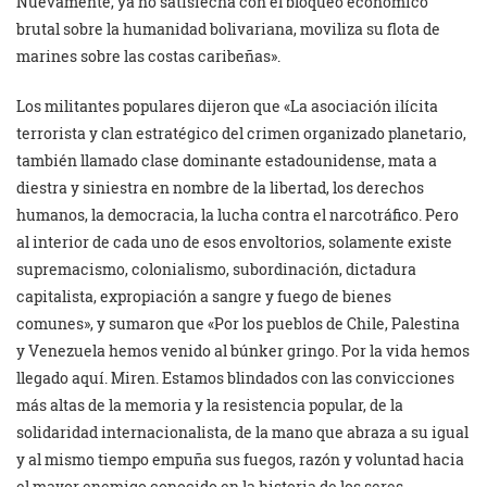
Nuevamente, ya no satisfecha con el bloqueo económico
brutal sobre la humanidad bolivariana, moviliza su flota de
marines sobre las costas caribeñas».
Los militantes populares dijeron que «La asociación ilícita
terrorista y clan estratégico del crimen organizado planetario,
también llamado clase dominante estadounidense, mata a
diestra y siniestra en nombre de la libertad, los derechos
humanos, la democracia, la lucha contra el narcotráfico. Pero
al interior de cada uno de esos envoltorios, solamente existe
supremacismo, colonialismo, subordinación, dictadura
capitalista, expropiación a sangre y fuego de bienes
comunes», y sumaron que «Por los pueblos de Chile, Palestina
y Venezuela hemos venido al búnker gringo. Por la vida hemos
llegado aquí. Miren. Estamos blindados con las convicciones
más altas de la memoria y la resistencia popular, de la
solidaridad internacionalista, de la mano que abraza a su igual
y al mismo tiempo empuña sus fuegos, razón y voluntad hacia
el mayor enemigo conocido en la historia de los seres