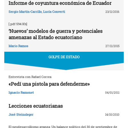
Informe de coyuntura económica de Ecuador
Sergio Martín-Carrillo
,
Lucía Converti
23/11/2016
[.pdf 594 Kb]
‘Nuevos’ modelos de guerra y potenciales
amenazas al Estado ecuatoriano
Mario Ramos
27/11/2015
GOLPE DE ESTADO
Entrevista con Rafael Correa
«Pedí una pistola para defenderme»
Ignacio Ramonet
04/01/2011
Lecciones ecuatorianas
José Steinsleger
14/10/2010
El neodesarrollismo avanza: Un balance político del 30 de septiembre de