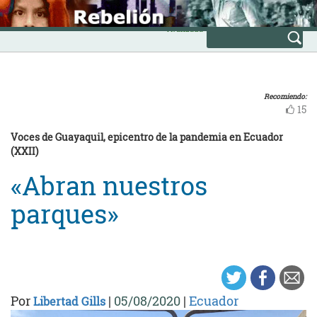
Skip
INICIO
to
Avanzada
content
Recomiendo:
15
Voces de Guayaquil, epicentro de la pandemia en Ecuador
(XXII)
«Abran nuestros
parques»
Por
|
05/08/2020
|
Ecuador
Libertad Gills