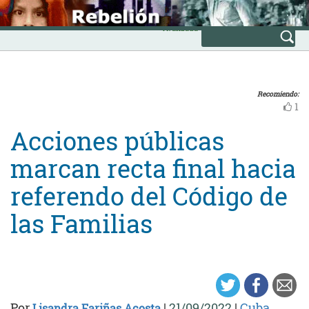
Skip
INICIO
to
Avanzada
content
Recomiendo:
1
Acciones públicas
marcan recta final hacia
referendo del Código de
las Familias
Por
|
21/09/2022
|
Cuba
Lisandra Fariñas Acosta