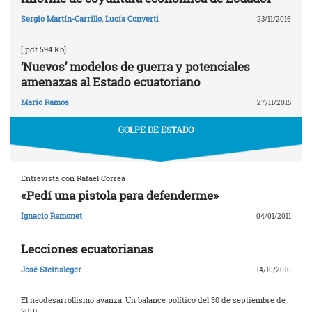
Sergio Martín-Carrillo
,
Lucía Converti
23/11/2016
[.pdf 594 Kb]
‘Nuevos’ modelos de guerra y potenciales
amenazas al Estado ecuatoriano
Mario Ramos
27/11/2015
GOLPE DE ESTADO
Entrevista con Rafael Correa
«Pedí una pistola para defenderme»
Ignacio Ramonet
04/01/2011
Lecciones ecuatorianas
José Steinsleger
14/10/2010
El neodesarrollismo avanza: Un balance político del 30 de septiembre de
2010