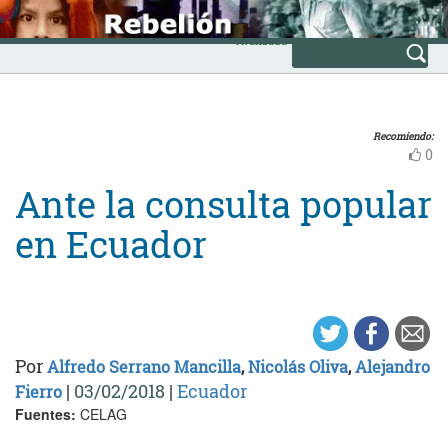
Skip
INICIO
to
Avanzada
content
Recomiendo:
0
Ante la consulta popular
en Ecuador
Por
Alfredo Serrano Mancilla
,
Nicolás Oliva
,
Alejandro
|
03/02/2018
|
Ecuador
Fierro
Fuentes:
CELAG