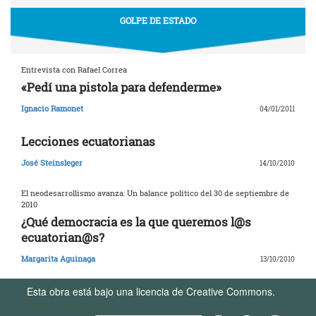
GOLPE DE ESTADO
Entrevista con Rafael Correa
«Pedí una pistola para defenderme»
Ignacio Ramonet
04/01/2011
Lecciones ecuatorianas
José Steinsleger
14/10/2010
El neodesarrollismo avanza: Un balance político del 30 de septiembre de
2010
¿Qué democracia es la que queremos l@s
ecuatorian@s?
Margarita Aguinaga
13/10/2010
Esta obra está bajo una licencia de Creative Commons.
Términos de Uso