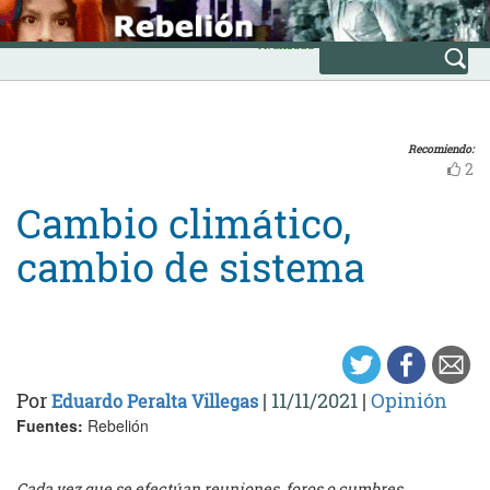
Skip
INICIO
to
Avanzada
content
Recomiendo:
2
Cambio climático,
cambio de sistema
Por
|
11/11/2021
|
Opinión
Eduardo Peralta Villegas
Fuentes:
Rebelión
Cada vez que se efectúan reuniones, foros o cumbres