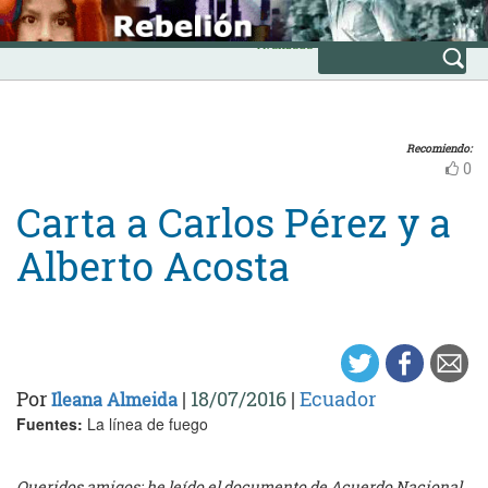
Skip
INICIO
to
Avanzada
content
Recomiendo:
0
Carta a Carlos Pérez y a
Alberto Acosta
Por
|
18/07/2016
|
Ecuador
Ileana Almeida
Fuentes:
La línea de fuego
Queridos amigos: he leído el documento de Acuerdo Nacional