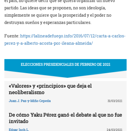
el país, no quiere decir que se quiera organizar un nuevo
partido. Las ideas que se proponen, no son ideología,
simplemente se quiere que la prosperidad y el poder no
destruyan sueños y esperanzas particulares.
Fuente:
https://lalineadefuego.info/2016/07/12/carta-a-carlos-
perez-y-a-alberto-acosta-por-ileana-almeida/
ELECCIONES PRESIDENCIALES DE FEBRERO DE 2021
«Valores» y «principios» que deja el
neoliberalismo
Juan J. Paz-y-Miño Cepeda
31/03/2021
De cómo Yaku Pérez ganó el debate al que no fue
invitado
Edgar Isch L.
24/03/2021