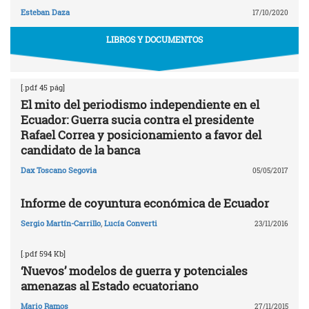
Esteban Daza
17/10/2020
LIBROS Y DOCUMENTOS
[.pdf 45 pág]
El mito del periodismo independiente en el
Ecuador: Guerra sucia contra el presidente
Rafael Correa y posicionamiento a favor del
candidato de la banca
Dax Toscano Segovia
05/05/2017
Informe de coyuntura económica de Ecuador
Sergio Martín-Carrillo
,
Lucía Converti
23/11/2016
[.pdf 594 Kb]
‘Nuevos’ modelos de guerra y potenciales
amenazas al Estado ecuatoriano
Mario Ramos
27/11/2015