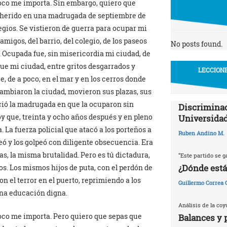
poco me importa. Sin embargo, quiero que
o herido en una madrugada de septiembre de
legios. Se vistieron de guerra para ocupar mi
amigos, del barrio, del colegio, de los paseos
No posts found.
. Ocupada fue, sin misericordia mi ciudad, de
fue mi ciudad, entre gritos desgarrados y
LECCIONE
, de a poco, en el mar y en los cerros donde
ambiaron la ciudad, movieron sus plazas, sus
eció la madrugada en que la ocuparon sin
Discriminac
y que, treinta y ocho años después y en pleno
Universidad
La fuerza policial que atacó a los porteños a
Ruben Andino M.
seó y los golpeó con diligente obsecuencia. Era
s, la misma brutalidad. Pero es tú dictadura,
“Este partido se g
¿Dónde está
os. Los mismos hijos de puta, con el perdón de
on el terror en el puerto, reprimiendo a los
Guillermo Correa
una educación digna.
Análisis de la coy
poco me importa. Pero quiero que sepas que
Balances y 