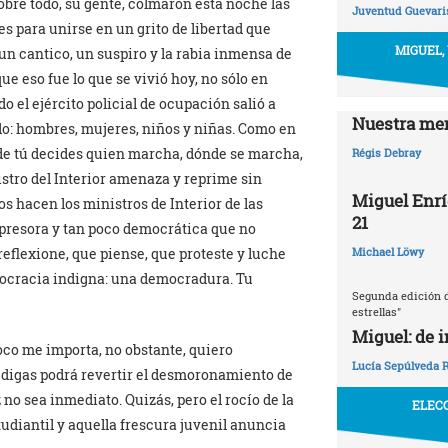
 sobre todo, su gente, colmaron esta noche las
Juventud Guevaris
es para unirse en un grito de libertad que
MIGUEL,
 un cantico, un suspiro y la rabia inmensa de
que eso fue lo que se vivió hoy, no sólo en
do el ejército policial de ocupación salió a
Nuestra mem
do: hombres, mujeres, niños y niñas. Como en
de tú decides quien marcha, dónde se marcha,
Régis Debray
tro del Interior amenaza y reprime sin
Miguel Enrí
s hacen los ministros de Interior de las
21
epresora y tan poco democrática que no
 reflexione, que piense, que proteste y luche
Michael Löwy
mocracia indigna: una democradura. Tu
Segunda edición d
estrellas"
Miguel: de 
oco me importa, no obstante, quiero
Lucía Sepúlveda 
 digas podrá revertir el desmoronamiento de
 no sea inmediato. Quizás, pero el rocío de la
ELECC
diantil y aquella frescura juvenil anuncia