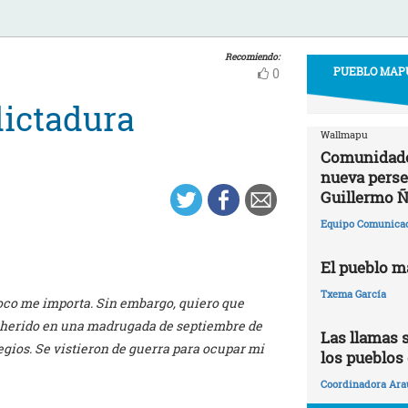
Recomiendo:
PUEBLO MAPU
0
dictadura
Wallmapu
Comunidade
nueva perse
Guillermo Ñ
Equipo Comunica
El pueblo m
Txema García
poco me importa. Sin embargo, quiero que
o herido en una madrugada de septiembre de
Las llamas s
legios. Se vistieron de guerra para ocupar mi
los pueblos
Coordinadora Ara