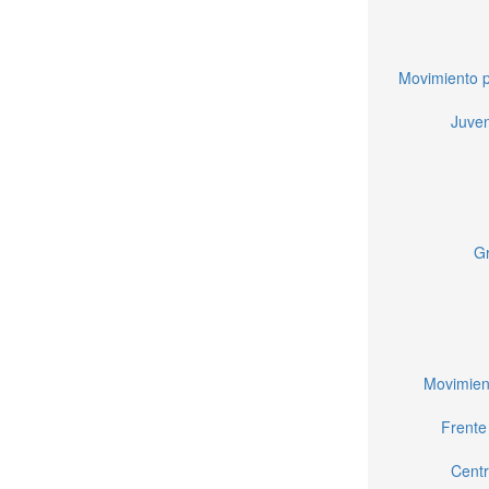
Movimiento p
Juven
Gr
Movimien
Frente
Centr