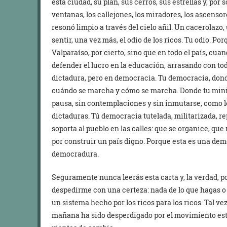
esta ciudad, su plan, sus cerros, sus estrellas y, por
ventanas, los callejones, los miradores, los ascensor
resonó limpio a través del cielo añil. Un cacerolazo,
sentir, una vez más, el odio de los ricos. Tu odio. Por
Valparaíso, por cierto, sino que en todo el país, cuan
defender el lucro en la educación, arrasando con to
dictadura, pero en democracia. Tu democracia, don
cuándo se marcha y cómo se marcha. Donde tu minis
pausa, sin contemplaciones y sin inmutarse, como lo
dictaduras. Tú democracia tutelada, militarizada, r
soporta al pueblo en las calles: que se organice, que
por construir un país digno. Porque esta es una de
democradura.
Seguramente nunca leerás esta carta y, la verdad, p
despedirme con una certeza: nada de lo que hagas o
un sistema hecho por los ricos para los ricos. Tal vez
mañana ha sido desperdigado por el movimiento estu