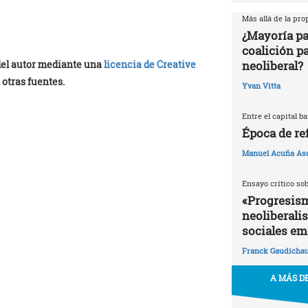
Más allá de la pr
¿Mayoría pa
coalición p
neoliberal?
 del autor mediante una
licencia de Creative
 otras fuentes.
Yvan Vitta
Entre el capital b
Época de re
Manuel Acuña As
Ensayo crítico so
«Progresism
neoliberali
sociales em
Franck Gaudicha
A MÁS DE