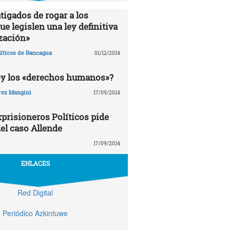
tigados de rogar a los
e legislen una ley definitiva
zación»
líticos de Rancagua
01/12/2014
oy los «derechos humanos»?
rez Mangini
17/09/2014
prisioneros Políticos pide
el caso Allende
17/09/2014
ENLACES
Red Digital
Periódico Azkintuwe