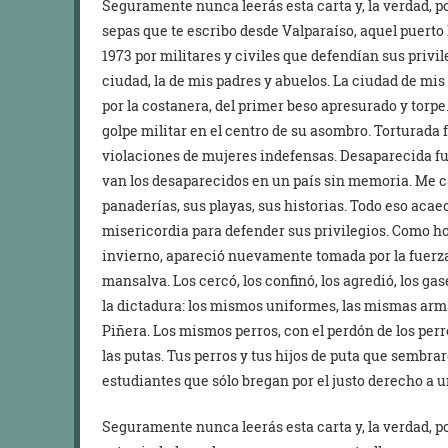
Seguramente nunca leerás esta carta y, la verdad, 
sepas que te escribo desde Valparaíso, aquel puert
1973 por militares y civiles que defendían sus privi
ciudad, la de mis padres y abuelos. La ciudad de mis 
por la costanera, del primer beso apresurado y torpe
golpe militar en el centro de su asombro. Torturada 
violaciones de mujeres indefensas. Desaparecida fue
van los desaparecidos en un país sin memoria. Me c
panaderías, sus playas, sus historias. Todo eso aca
misericordia para defender sus privilegios. Como ho
invierno, apareció nuevamente tomada por la fuerza. 
mansalva. Los cercó, los confinó, los agredió, los ga
la dictadura: los mismos uniformes, las mismas arma
Piñera. Los mismos perros, con el perdón de los perr
las putas. Tus perros y tus hijos de puta que sembrar
estudiantes que sólo bregan por el justo derecho a 
Seguramente nunca leerás esta carta y, la verdad, 