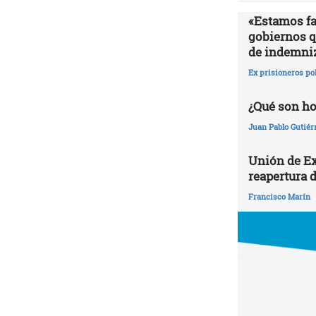
«Estamos fa
gobiernos qu
de indemni
Ex prisioneros po
¿Qué son h
Juan Pablo Gutiér
Unión de Ex
reapertura d
Francisco Marín