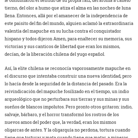
le obnubilaron el sentido de su propia raíz, del aroma a canelo
tierno, del olor a humo que atiza el alma en las noches de luna
llena. Entonces, allá por el amanecer de la independencia de
este paisito del fin del mundo, alguien aclamó la extraordinaria
valentía del mapuche en su lucha contra el conquistador
hispano y todos dijeron Amen, para enaltecer su memoria, sus
victorias y sus canticos de libertad que eran los mismos,
decían, de la liberación chilena del yugo español.
Así, la elite chilena se reconocía vaporosamente mapuche en
el discurso que intentaba construir una nueva identidad, pero
lo hacía desde la seguridad de la distancia del pasado. Era la
reivindicación del mapuche fosilizado en el tiempo, un indio
arqueológico que no perturbara sus tierras y sus minas y sus
sueños de blancos impolutos. Pero pronto otros gritaron: indio,
salvaje, bárbaro, y el horror transformó los rostros de los
nuevos amos del poder que, la verdad, eran los mismos
oligarcas de antes. Y la oligarquía no perdona, tortura cuando
tiene que torturar y mata cuando tiene que matar, a mineros,