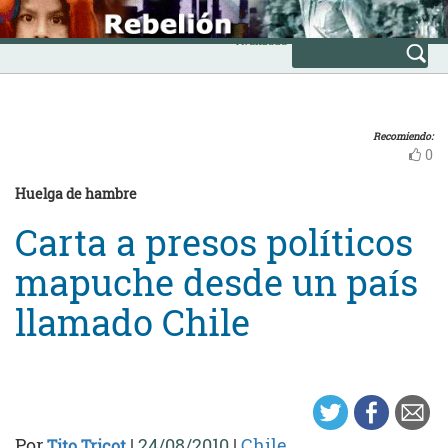
Skip
INICIO
to
Avanzada
content
Recomiendo:
0
Huelga de hambre
Carta a presos políticos
mapuche desde un país
llamado Chile
Por
|
24/08/2010
|
Chile
Tito Tricot